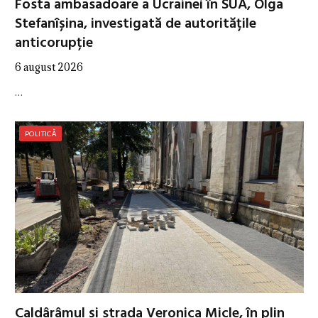
Fosta ambasadoare a Ucrainei în SUA, Olga
Stefanîșina, investigată de autoritățile
anticorupție
6 august 2026
…
POLITICĂ
Caldârâmul și strada Veronica Micle, în plin