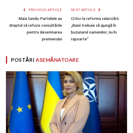
PREVIOUS ARTICLE
NEXT ARTICLE
Maia Sandu: Partidele au
Critici la reforma salarizării:
dreptul să refuze consultările
„Banii trebuie să ajungă în
pentru desemnarea
buzunarul oamenilor, nu în
premierului
rapoarte”
POSTĂRI
ASEMĂNATOARE