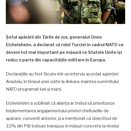
Șeful apărării din Țările de Jos, generalul Onno
Eichelsheim, a declarat că rolul Turciei în cadrul NATO va
deveni tot mai important pe măsură ce Statele Unite își
reduc o parte din capacitățile militare în Europa.
Declarațiile au fost făcute într-un interviu acordat agenției
Anadolu, în timpul unei vizite la Ankara, înaintea summitului
NATO programat luni și marți.
Eichelsheim a subliniat că alianța ar trebui să prioritizeze
implementarea angajamentului privind cheltuielile de
apărare, convenit anterior, și a menționat că obiectivul de
3,5% din PIB trebuie transpus în măsuri concrete la nivelul