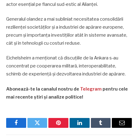
actor esențial pe flancul sud-estic al Alianței.
Generalul olandez a mai subliniat necesitatea consolidării
rezilienței societăților și a industriei de apărare europene,
precum și importanța investițiilor atât în sisteme avansate,
cât și în tehnologii cu costuri reduse.
Eichelsheim a menționat că discuțiile de la Ankara s-au
concentrat pe cooperarea militară, interoperabilitate,
schimb de experiență și dezvoltarea industriei de apărare.
Abonează-te la canalul nostru de
Telegram
pentru cele
mai recente știri și analize politice!
Facebook
Twitter
Pinterest
LinkedIn
Tumblr
Email