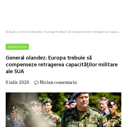
Acasă
»
General olandez: Europa trebuie să compenseze retragerea capacităților militare ale SUA
GEOPOLITICA
General olandez: Europa trebuie să
compenseze retragerea capacităților militare
ale SUA
6 iulie 2026
Niciun comentariu