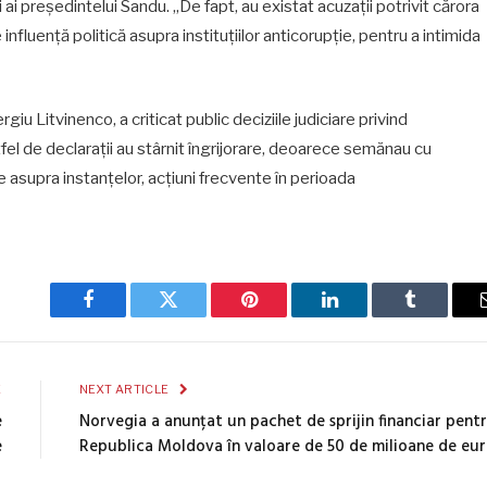
 și ai președintelui Sandu. „De fapt, au existat acuzații potrivit cărora
influență politică asupra instituțiilor anticorupție, pentru a intimida
rgiu Litvinenco, a criticat public deciziile judiciare privind
tfel de declarații au stârnit îngrijorare, deoarece semănau cu
ce asupra instanțelor, acțiuni frecvente în perioada
Facebook
Twitter
Pinterest
LinkedIn
Tumblr
E
NEXT ARTICLE
e
Norvegia a anunțat un pachet de sprijin financiar pent
e
Republica Moldova în valoare de 50 de milioane de eu