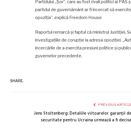
Partidului „Șor”, care au fost rivali politici ai PAS
partidul de guvernământ ar fi încercat să exercite 
opoziția”, explică Freedom House
Raportul remarcă și faptul că ministrul Justiției, Se
investigațiile de corupție la adresa opoziției. „As
încercările de a exercita presiuni politice și publi
guvernelor precedente.
SHARE.
PREVIOUS ARTICL
Jens Stoltenberg: Detaliile viitoarelor garanții d
securitate pentru Ucraina urmează a fi decis