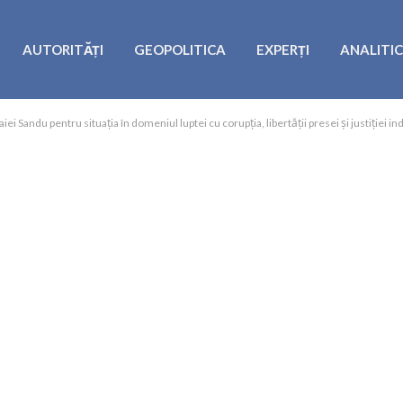
AUTORITĂȚI
GEOPOLITICA
EXPERȚI
ANALITI
Sandu pentru situația în domeniul luptei cu corupția, libertății presei și justiției 