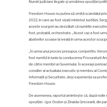
Numiri judiciare ilegale și urmărirea opoziției polit
Freedom House nu putea să omită scandalul privin
2022, în care au fost vizați ministrul Justiției, Serg
aceste scurgeri au dezvăluit că numirile executive î
fost, probabil, orchestrate. „Acest caz a fost urm
abaterilor scoase la iveală în urma acestor scurge
„În urma unui proces presupus competitiv, Veronic
fost numită în iunie la conducerea Procuraturii An
de către membri ai Guvernului. În aceeași perioad
consilier al actualului executiv și membru al Comis
Informații și Securitate, deși experiența sa profe
Freedom House.
De asemenea, raportul amintește că, după noile num
opoziției -Igor Dodon și Zinaida Greceanîi, din part