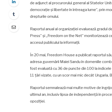
de adjunct al procurorului general al Statelor U
democrație și libertate în întreaga lume”, prin mo
drepturile omului.
Raportul anual al organizației evaluează gradul de l
Press” și „Freedom on the Net” monitorizează cenzu
accesul publicului la informații.
În 20 mai, Freedom House a publicat raportul său 
adresa guvernării Maiei Sandu în domeniile combate
fost evaluată cu 36 de puncte din 100 la indicele
11 țări vizate, cu un scor mai mic decât Ungaria, B
Raportul semnalează mai multe motive de îngrijora
ultimul an, inclusiv lipsa de independență în proce
opoziției.