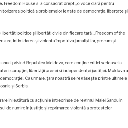
nite. Freedom House s-a consacrat drept „o voce clară pentru
nitorizarea politică a problemelor legate de democrație, libertate și
ibertăți politice și libertăți civile din fiecare țară. „Freedom of the
ra, intimidarea și violența împotriva jurnaliștilor, precum și
anual privind Republica Moldova, care conține critici serioase la
rii corupției, libertății presei și independenței justiției. Moldova a
 democrației. Ca urmare, țara noastră se regăsește printre ultimele
osnia și Serbia.
re în legătură cu acțiunile întreprinse de regimul Maiei Sandu în
sul de numire în justiție și reprimarea violentă a protestelor