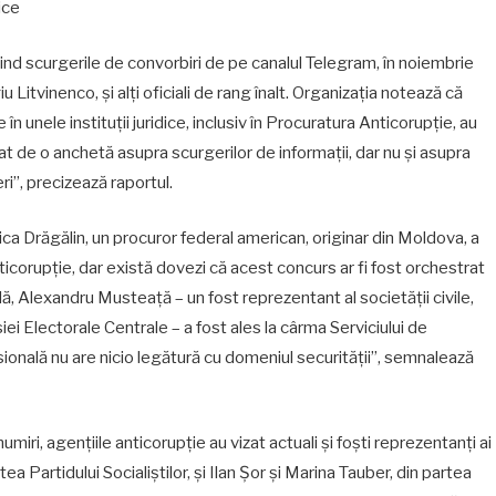
ice
d scurgerile de convorbiri de pe canalul Telegram, în noiembrie
iu Litvinenco, și alți oficiali de rang înalt. Organizația notează că
n unele instituții juridice, inclusiv în Procuratura Anticorupție, au
at de o anchetă asupra scurgerilor de informații, dar nu și asupra
ri”, precizează raportul.
a Drăgălin, un procuror federal american, originar din Moldova, a
ticorupție, dar există dovezi că acest concurs ar fi fost orchestrat
ă, Alexandru Musteață – un fost reprezentant al societății civile,
iei Electorale Centrale – a fost ales la cârma Serviciului de
sională nu are nicio legătură cu domeniul securității”, semnalează
iri, agențiile anticorupție au vizat actuali și foști reprezentanți ai
ea Partidului Socialiștilor, și Ilan Șor și Marina Tauber, din partea