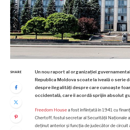
Un nou raport al organizației guvernamenta
SHARE
Republica Moldova scoate la iveală o serie d
despre ilegalități despre care cunoaște foa
occidentală, care îi acordă sprijin absolut gu
Freedom House
a fost înființată în 1941 cu fina
Chertoff, fostul secretar al Securității Naționale
deținut anterior și funcția de judecător de circuit 