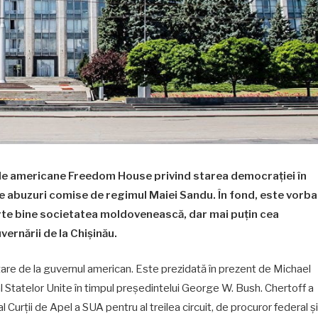
le americane Freedom House privind starea democrației în
e abuzuri comise de regimul Maiei Sandu. În fond, este vorba
rte bine societatea moldovenească, dar mai puțin cea
vernării de la Chișinău.
nțare de la guvernul american. Este prezidată în prezent de Michael
 al Statelor Unite în timpul președintelui George W. Bush. Chertoff a
al Curții de Apel a SUA pentru al treilea circuit, de procuror federal și