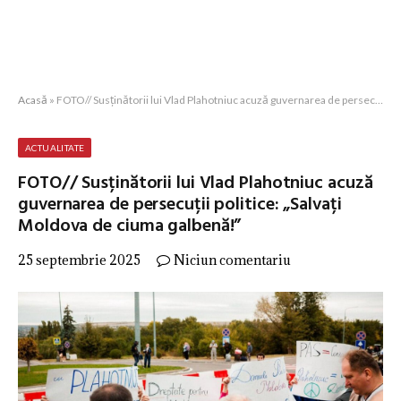
Acasă
»
FOTO// Susținătorii lui Vlad Plahotniuc acuză guvernarea de persecuții politice: „Salvați Moldova de ciuma galbenă!”
ACTUALITATE
FOTO// Susținătorii lui Vlad Plahotniuc acuză
guvernarea de persecuții politice: „Salvați
Moldova de ciuma galbenă!”
25 septembrie 2025
Niciun comentariu