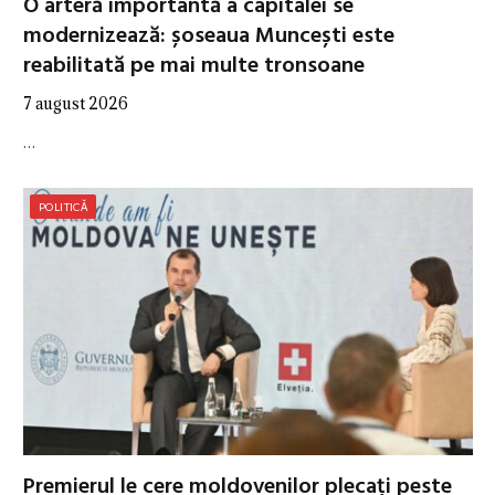
O arteră importantă a capitalei se
modernizează: șoseaua Muncești este
reabilitată pe mai multe tronsoane
7 august 2026
…
POLITICĂ
Premierul le cere moldovenilor plecați peste