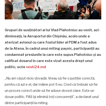
Grupuri de susținători ai lui Vlad Plahotniuc au venit, azi-
dimineață, la Aeroportul din Chișinău, acolo unde a
aterizat avionul cu care fostul lider al PDM a fost adus
de la Atena. În cadrul unui miting pașnic, participanții au
condamnat presiunile la care este supus Plahotniuc și au
calificat dosarul în care este vizat acesta drept unul
politic, scrie
vesti24.md
„Nu am văzut nicio dovadă. Vreau să fie o justiție corectă,
pentru că azi e el, dar mâine pot fi eu. Cred că trebuie să fie
un proces corect unde să fie aduse dovezi clare. Este un
dosar politic. PAS își elimină toți concurenții”, a declarat unul
dintre participanții la miting.