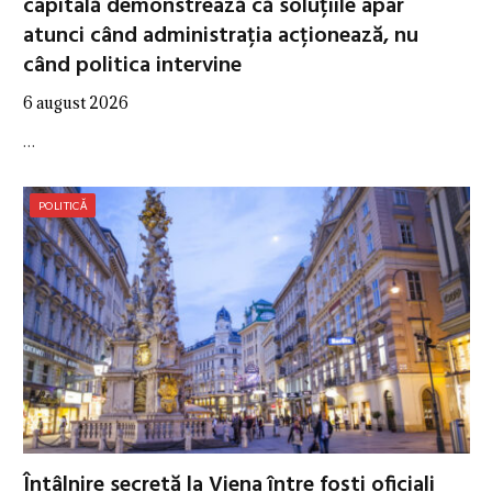
capitală demonstrează că soluțiile apar
atunci când administrația acționează, nu
când politica intervine
6 august 2026
…
POLITICĂ
Întâlnire secretă la Viena între foști oficiali