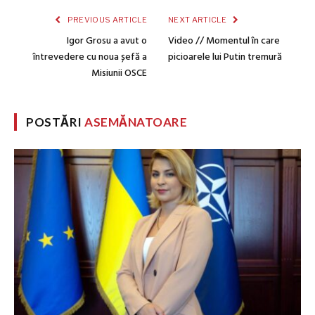
PREVIOUS ARTICLE
NEXT ARTICLE
Igor Grosu a avut o
Video // Momentul în care
întrevedere cu noua șefă a
picioarele lui Putin tremură
Misiunii OSCE
POSTĂRI
ASEMĂNATOARE