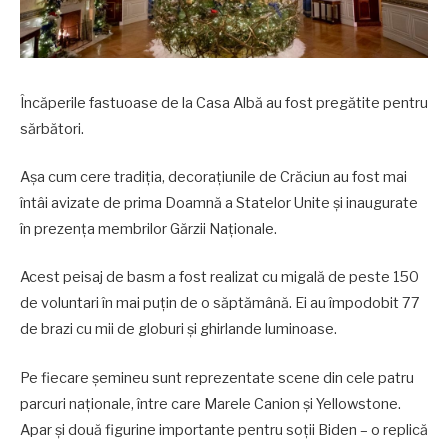
Încăperile fastuoase de la Casa Albă au fost pregătite pentru
sărbători.
Așa cum cere tradiția, decorațiunile de Crăciun au fost mai
întâi avizate de prima Doamnă a Statelor Unite și inaugurate
în prezența membrilor Gărzii Naționale.
Acest peisaj de basm a fost realizat cu migală de peste 150
de voluntari în mai puțin de o săptămână. Ei au împodobit 77
de brazi cu mii de globuri și ghirlande luminoase.
Pe fiecare șemineu sunt reprezentate scene din cele patru
parcuri naționale, între care Marele Canion și Yellowstone.
Apar și două figurine importante pentru soții Biden – o replică