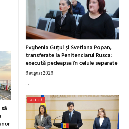
Evghenia Guțul și Svetlana Popan,
transferate la Penitenciarul Rusca:
execută pedeapsa în celule separate
6 august 2026
…
POLITICĂ
 să
a
unor