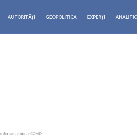
AUTORITĂȚI
GEOPOLITICA
EXPERȚI
ANALITI
 sale din pandemia de COVID