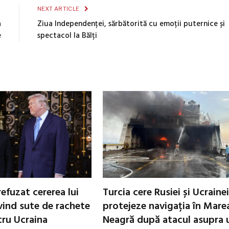
E
NEXT ARTICLE
a
Ziua Independenței, sărbătorită cu emoții puternice și
e
spectacol la Bălți
refuzat cererea lui
Turcia cere Rusiei și Ucrainei
vind sute de rachete
protejeze navigația în Mare
tru Ucraina
Neagră după atacul asupra 