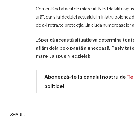
Comentând atacul de miercuri, Niedzielski a spus că
ură”, dar şi al deciziei actualului ministru polone
de a-i retrage protecţia, „în ciuda numeroaselor a
„Sper că această situaţie va determina toate 
aflăm deja pe o pantă alunecoasă. Pasivitat
mare”, a spus Niedzielski.
Abonează-te la canalul nostru de
Te
politice!
SHARE.