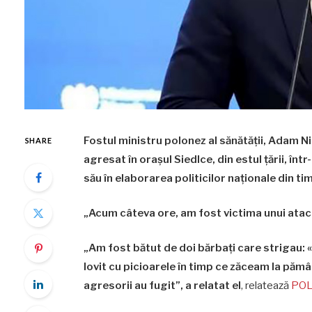
Fostul ministru polonez al sănătăţii, Adam Nie
SHARE
agresat în oraşul Siedlce, din estul ţării, înt
său în elaborarea politicilor naţionale din t
„Acum câteva ore, am fost victima unui atac 
„Am fost bătut de doi bărbaţi care strigau: «M
lovit cu picioarele în timp ce zăceam la păm
agresorii au fugit”, a relatat el
, relatează
POL