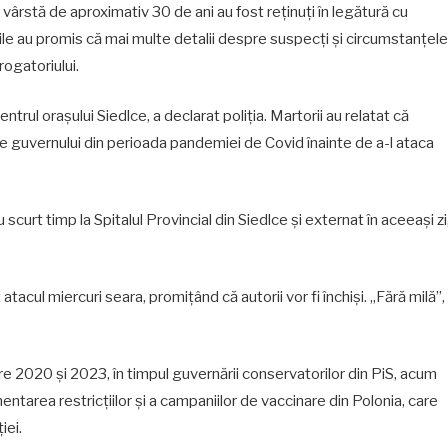
n vârstă de aproximativ 30 de ani au fost reţinuţi în legătură cu
tăţile au promis că mai multe detalii despre suspecţi şi circumstanţele
rogatoriului.
ntrul oraşului Siedlce, a declarat poliţia. Martorii au relatat că
iile guvernului din perioada pandemiei de Covid înainte de a-l ataca
scurt timp la Spitalul Provincial din Siedlce şi externat în aceeaşi zi
cul miercuri seara, promiţând că autorii vor fi închişi. „Fără milă”,
tre 2020 şi 2023, în timpul guvernării conservatorilor din PiS, acum
ementarea restricţiilor şi a campaniilor de vaccinare din Polonia, care
iei.