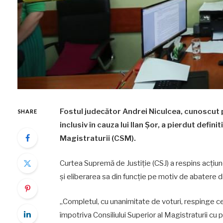
Fostul judecător Andrei Niculcea, cunoscut 
SHARE
inclusiv în cauza lui Ilan Șor, a pierdut defin
Magistraturii (CSM).
Curtea Supremă de Justiție (CSJ) a respins acți
și eliberarea sa din funcție pe motiv de abatere dis
„Completul, cu unanimitate de voturi, respinge 
împotriva Consiliului Superior al Magistraturii cu 