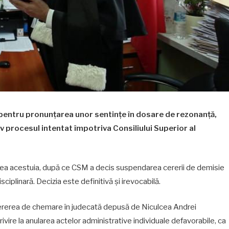
pentru pronunțarea unor sentințe în dosare de rezonanță,
itiv procesul intentat împotriva Consiliului Superior al
unea acestuia, după ce CSM a decis suspendarea cererii de demisie
ciplinară. Decizia este definitivă și irevocabilă.
cererea de chemare în judecată depusă de Niculcea Andrei
privire la anularea actelor administrative individuale defavorabile, ca