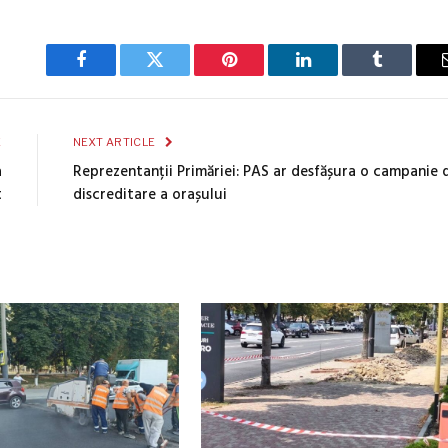
Facebook
Twitter
Pinterest
LinkedIn
Tumblr
E
NEXT ARTICLE
a
Reprezentanții Primăriei: PAS ar desfășura o campanie 
t
discreditare a orașului