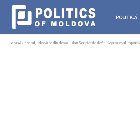
POLITICĂ
Acasă
»
Fostul judecător din dosarul Ilan Șor pierde definitiv procesul împotr