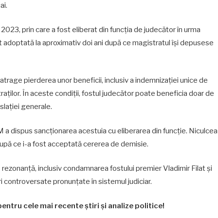
ai.
2023, prin care a fost eliberat din funcția de judecător în urma
st adoptată la aproximativ doi ani după ce magistratul își depusese
 atrage pierderea unor beneficii, inclusiv a indemnizației unice de
aților. În aceste condiții, fostul judecător poate beneficia doar de
slației generale.
CSM a dispus sancționarea acestuia cu eliberarea din funcție. Niculcea
după ce i-a fost acceptată cererea de demisie.
ezonanță, inclusiv condamnarea fostului premier Vladimir Filat și
âri controversate pronunțate în sistemul judiciar.
entru cele mai recente știri și analize politice!