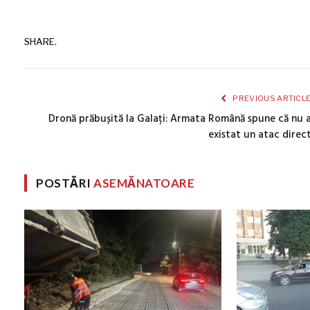
SHARE.
PREVIOUS ARTICL
Dronă prăbușită la Galați: Armata Română spune că nu 
existat un atac direc
POSTĂRI
ASEMĂNATOARE