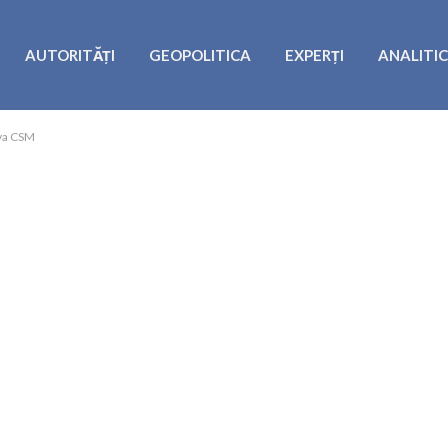
AUTORITĂȚI
GEOPOLITICA
EXPERȚI
ANALITI
iva CSM