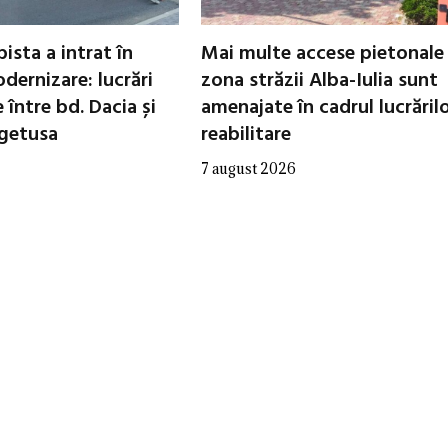
ista a intrat în
Mai multe accese pietonale
dernizare: lucrări
zona străzii Alba-Iulia sunt
între bd. Dacia și
amenajate în cadrul lucrăril
egetusa
reabilitare
7 august 2026