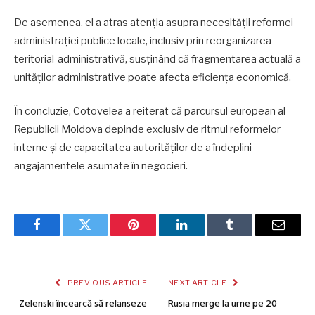
De asemenea, el a atras atenția asupra necesității reformei
administrației publice locale, inclusiv prin reorganizarea
teritorial-administrativă, susținând că fragmentarea actuală a
unităților administrative poate afecta eficiența economică.
În concluzie, Cotovelea a reiterat că parcursul european al
Republicii Moldova depinde exclusiv de ritmul reformelor
interne și de capacitatea autorităților de a îndeplini
angajamentele asumate în negocieri.
Facebook
Twitter
Pinterest
LinkedIn
Tumblr
Email
PREVIOUS ARTICLE
NEXT ARTICLE
Zelenski încearcă să relanseze
Rusia merge la urne pe 20