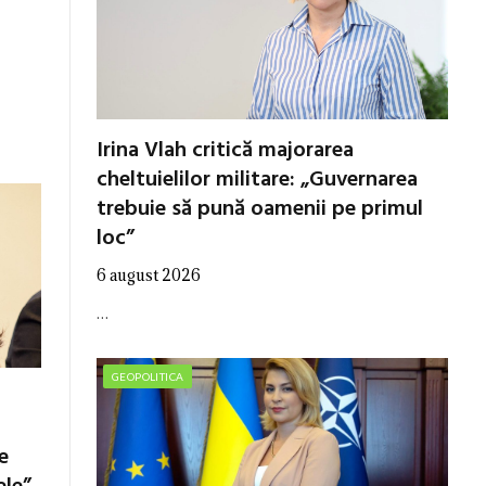
Irina Vlah critică majorarea
cheltuielilor militare: „Guvernarea
trebuie să pună oamenii pe primul
loc”
6 august 2026
…
GEOPOLITICA
e