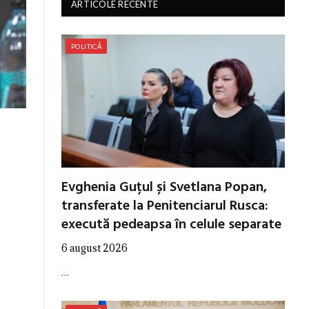
ARTICOLE RECENTE
POLITICĂ
Evghenia Guțul și Svetlana Popan,
transferate la Penitenciarul Rusca:
execută pedeapsa în celule separate
6 august 2026
…