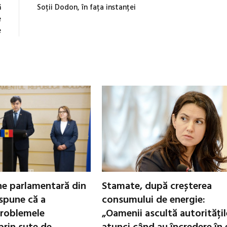
ă
Soții Dodon, în fața instanței
e
e
ne parlamentară din
Stamate, după creșterea
spune că a
consumului de energie:
roblemele
„Oamenii ascultă autoritățil