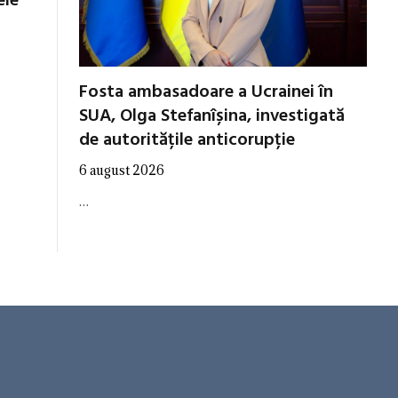
ele”
Fosta ambasadoare a Ucrainei în
SUA, Olga Stefanîșina, investigată
de autoritățile anticorupție
6 august 2026
…