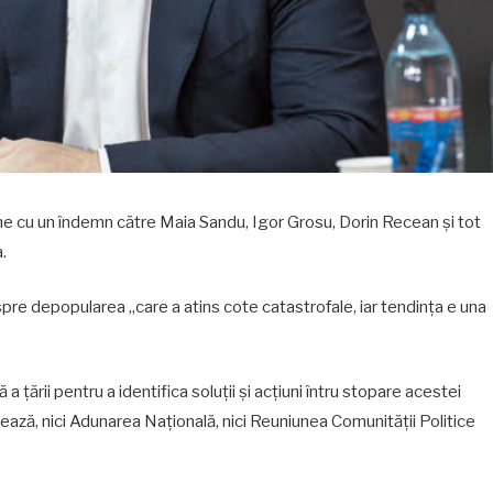
vine cu un îndemn către Maia Sandu, Igor Grosu, Dorin Recean și tot
.
pre depopularea „care a atins cote catastrofale, iar tendința e una
 țării pentru a identifica soluții și acțiuni întru stopare acestei
ează, nici Adunarea Națională, nici Reuniunea Comunității Politice