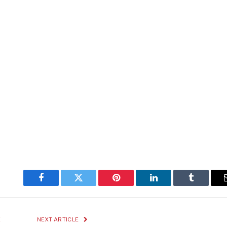
Facebook
Twitter
Pinterest
LinkedIn
Tumblr
E
NEXT ARTICLE