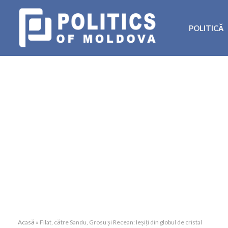
POLITICĂ
Acasă
»
Filat, către Sandu, Grosu și Recean: Ieșiți din globul de cristal