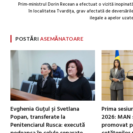
Prim-ministrul Dorin Recean a efectuat o vizită inopinat
în localitatea Tvardița, grav afectată de deversăril
ilegale a apelor uzat
POSTĂRI
ASEMĂNATOARE
Evghenia Guțul și Svetlana
Prima sesiu
Popan, transferate la
2026: MAN 
Penitenciarul Rusca: execută
promovat p