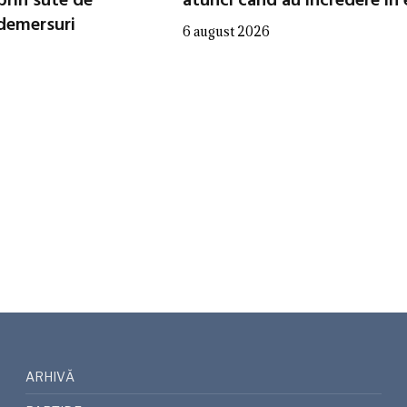
prin sute de
atunci când au încredere în 
 demersuri
6 august 2026
ARHIVĂ