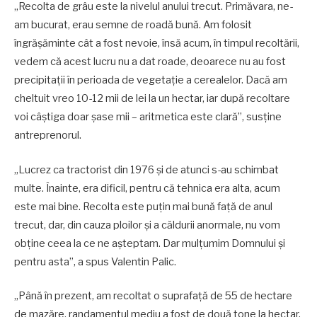
„Recolta de grâu este la nivelul anului trecut. Primăvara, ne-
am bucurat, erau semne de roadă bună. Am folosit
îngrășăminte cât a fost nevoie, însă acum, în timpul recoltării,
vedem că acest lucru nu a dat roade, deoarece nu au fost
precipitații în perioada de vegetație a cerealelor. Dacă am
cheltuit vreo 10-12 mii de lei la un hectar, iar după recoltare
voi câștiga doar șase mii – aritmetica este clară”, susține
antreprenorul.
„Lucrez ca tractorist din 1976 și de atunci s-au schimbat
multe. Înainte, era dificil, pentru că tehnica era alta, acum
este mai bine. Recolta este puțin mai bună față de anul
trecut, dar, din cauza ploilor și a căldurii anormale, nu vom
obține ceea la ce ne așteptam. Dar mulțumim Domnului și
pentru asta”, a spus Valentin Palic.
„Până în prezent, am recoltat o suprafață de 55 de hectare
de mazăre, randamentul mediu a fost de două tone la hectar,