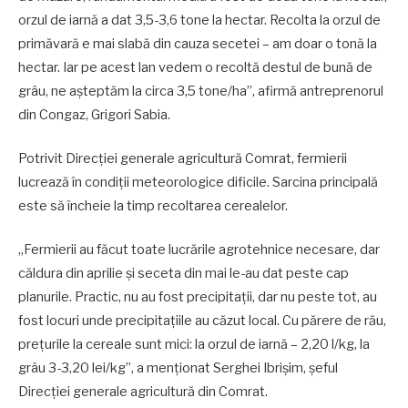
orzul de iarnă a dat 3,5-3,6 tone la hectar. Recolta la orzul de
primăvară e mai slabă din cauza secetei – am doar o tonă la
hectar. Iar pe acest lan vedem o recoltă destul de bună de
grâu, ne așteptăm la circa 3,5 tone/ha”, afirmă antreprenorul
din Congaz, Grigori Sabia.
Potrivit Direcției generale agricultură Comrat, fermierii
lucrează în condiții meteorologice dificile. Sarcina principală
este să încheie la timp recoltarea cerealelor.
„Fermierii au făcut toate lucrările agrotehnice necesare, dar
căldura din aprilie și seceta din mai le-au dat peste cap
planurile. Practic, nu au fost precipitații, dar nu peste tot, au
fost locuri unde precipitațiile au căzut local. Cu părere de rău,
prețurile la cereale sunt mici: la orzul de iarnă – 2,20 l/kg, la
grâu 3-3,20 lei/kg”, a menționat Serghei Ibrișim, șeful
Direcției generale agricultură din Comrat.