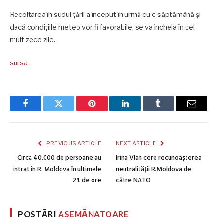
Recoltarea în sudul țării a început în urmă cu o săptămână și,
dacă condițiile meteo vor fi favorabile, se va încheia în cel
mult zece zile.
sursa
Facebook
Twitter
Pinterest
LinkedIn
Tumblr
Email
PREVIOUS ARTICLE
NEXT ARTICLE
Circa 40.000 de persoane au
Irina Vlah cere recunoașterea
intrat în R. Moldova în ultimele
neutralității R.Moldova de
24 de ore
către NATO
POSTĂRI
ASEMĂNATOARE