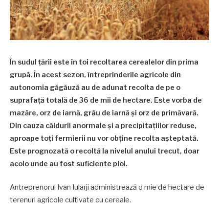
În sudul țării este în toi recoltarea cerealelor din prima
grupă. În acest sezon, întreprinderile agricole din
autonomia găgăuză au de adunat recolta de pe o
suprafață totală de 36 de mii de hectare. Este vorba de
mazăre, orz de iarnă, grâu de iarnă și orz de primăvară.
Din cauza căldurii anormale și a precipitațiilor reduse,
aproape toți fermierii nu vor obține recolta așteptată.
Este prognozată o recoltă la nivelul anului trecut, doar
acolo unde au fost suficiente ploi.
Antreprenorul Ivan Iularji administrează o mie de hectare de
terenuri agricole cultivate cu cereale.