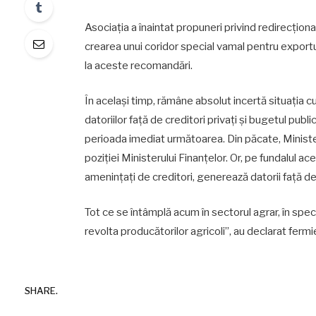
Asociația a înaintat propuneri privind redirecționa
crearea unui coridor special vamal pentru exportu
la aceste recomandări.
În același timp, rămâne absolut incertă situația cu 
datoriilor față de creditori privați și bugetul publ
perioada imediat următoarea. Din păcate, Minister
poziției Ministerului Finanțelor. Or, pe fundalul ace
amenințați de creditori, generează datorii față de 
Tot ce se întâmplă acum în sectorul agrar, în spec
revolta producătorilor agricoli”, au declarat fermie
SHARE.