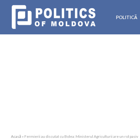
POLITICĂ
Acasă
»
Fermierii au discutat cu Bolea: Ministerul Agriculturii are un rol pasiv