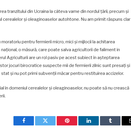
rea tranzitului din Ucraina la câteva vame din nordul țării, precum și
l cerealelor și oleaginoaselor autohtone. Nu am primit răspuns clar
moratoriu pentru fermierii micro, mici și mijlocii la achitarea
ic național, o măsură, care poate salva agricultorii de faliment in
ul Agriculturii are un rol pasiv pe acest subiect în așteptarea
stor jocuri birocratice suspecte mii de fermierii zilnic sunt presați și
stat și nu pot primi subvenții măcar pentru restituirea accizelor.
ial în domeniul cerealelor și oleaginoaselor, nu poate să nu crească
rii.
Facebook
Twitter
Pinterest
LinkedIn
Tumblr