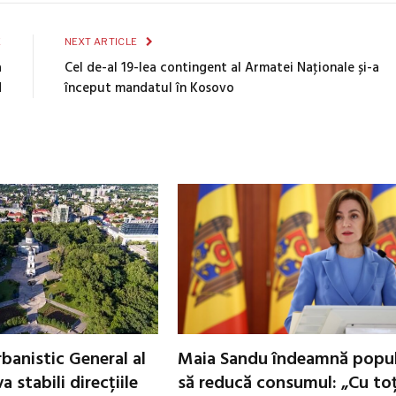
E
NEXT ARTICLE
a
Cel de-al 19-lea contingent al Armatei Naţionale și-a
d
început mandatul în Kosovo
banistic General al
Maia Sandu îndeamnă popul
a stabili direcțiile
să reducă consumul: „Cu toț