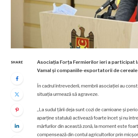
Asociația Forța Fermierilor ieri a participat 
SHARE
Vamal și companiile-exportatorii de cereale
În cadrul întrevederii, membrii asociației au cons
situația urmează să agraveze.
„La sudul țării deja sunt cozi de camioane și peri
aparține statului) activează foarte încet și nu în
mărfurilor din această zonă, la moment este foarte
compensează din contul agricultorilor prin micșora