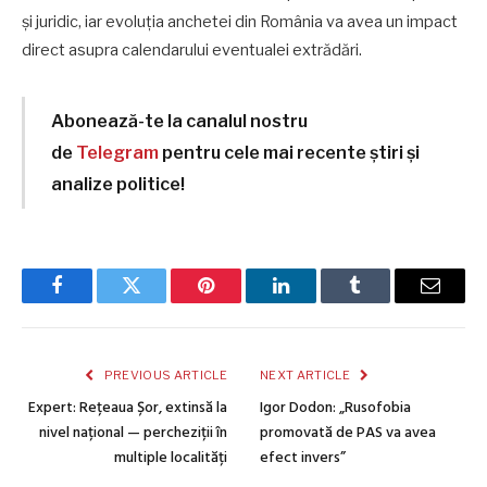
și juridic, iar evoluția anchetei din România va avea un impact
direct asupra calendarului eventualei extrădări.
Abonează-te la canalul nostru
de
Telegram
pentru cele mai recente știri și
analize politice!
Facebook
Twitter
Pinterest
LinkedIn
Tumblr
Email
PREVIOUS ARTICLE
NEXT ARTICLE
Expert: Rețeaua Șor, extinsă la
Igor Dodon: „Rusofobia
nivel național — percheziții în
promovată de PAS va avea
multiple localități
efect invers”