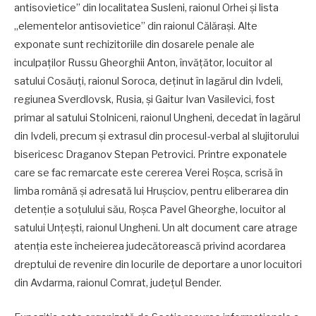
antisovietice” din localitatea Susleni, raionul Orhei și lista
„elementelor antisovietice” din raionul Călărași. Alte
exponate sunt rechizitoriile din dosarele penale ale
inculpaților Russu Gheorghii Anton, învățător, locuitor al
satului Cosăuți, raionul Soroca, deținut în lagărul din Ivdeli,
regiunea Sverdlovsk, Rusia, și Gaitur Ivan Vasilevici, fost
primar al satului Stolniceni, raionul Ungheni, decedat în lagărul
din Ivdeli, precum și extrasul din procesul-verbal al slujitorului
bisericesc Draganov Stepan Petrovici. Printre exponatele
care se fac remarcate este cererea Verei Roșca, scrisă în
limba română și adresată lui Hrușciov, pentru eliberarea din
detenție a soțulului său, Roșca Pavel Gheorghe, locuitor al
satului Unțești, raionul Ungheni. Un alt document care atrage
atenția este încheierea judecătorească privind acordarea
dreptului de revenire din locurile de deportare a unor locuitori
din Avdarma, raionul Comrat, județul Bender.