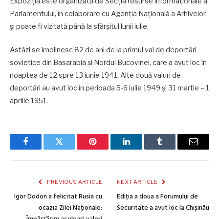
Expoziția este organizată de Secția resurse informaționale a
Parlamentului, în colaborare cu Agenția Națională a Arhivelor,
și poate fi vizitată până la sfârșitul lunii iulie.
Astăzi se împlinesc 82 de ani de la primul val de deportări
sovietice din Basarabia și Nordul Bucovinei, care a avut loc în
noaptea de 12 spre 13 iunie 1941. Alte două valuri de
deportări au avut loc în perioada 5-6 iulie 1949 şi 31 martie – 1
aprilie 1951.
Facebook
Twitter
Pinterest
LinkedIn
Tumblr
Email
PREVIOUS ARTICLE
NEXT ARTICLE
Igor Dodon a felicitat Rusia cu
Ediția a doua a Forumului de
ocazia Zilei Naționale:
Securitate a avut loc la Chișinău