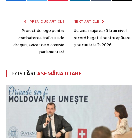
Facebook
Twitter
Pinterest
LinkedIn
Tumblr
Email
PREVIOUS ARTICLE
NEXT ARTICLE
Proiect de lege pentru
Ucraina majorează la un nivel
combaterea traficului de
record bugetul pentru apărare
droguri, avizat de o comisie
și securitate în 2026
parlamentară
POSTĂRI
ASEMĂNATOARE