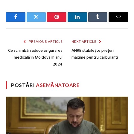
Facebook
Twitter
Pinterest
LinkedIn
Tumblr
Email
PREVIOUS ARTICLE
NEXT ARTICLE
Ce schimbări aduce asigurarea
ANRE stabilește prețuri
medicală în Moldova în anul
maxime pentru carburanți
2024
POSTĂRI
ASEMĂNATOARE