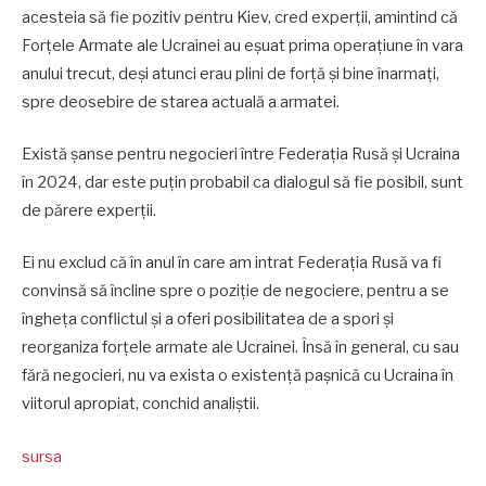
acesteia să fie pozitiv pentru Kiev, cred experții, amintind că
Forțele Armate ale Ucrainei au eșuat prima operațiune în vara
anului trecut, deși atunci erau plini de forță și bine înarmați,
spre deosebire de starea actuală a armatei.
Există șanse pentru negocieri între Federația Rusă și Ucraina
în 2024, dar este puțin probabil ca dialogul să fie posibil, sunt
de părere experții.
Ei nu exclud că în anul în care am intrat Federația Rusă va fi
convinsă să încline spre o poziție de negociere, pentru a se
îngheța conflictul și a oferi posibilitatea de a spori și
reorganiza forțele armate ale Ucrainei. Însă în general, cu sau
fără negocieri, nu va exista o existență pașnică cu Ucraina în
viitorul apropiat, conchid analiștii.
sursa