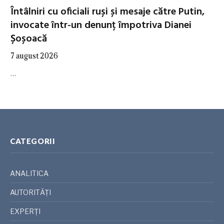
Întâlniri cu oficiali ruși și mesaje către Putin,
invocate într-un denunț împotriva Dianei
Șoșoacă
7 august 2026
…
CATEGORII
ANALITICA
AUTORITĂȚI
EXPERȚI