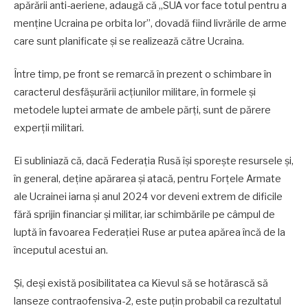
apărării anti-aeriene, adaugă că „SUA vor face totul pentru a
menține Ucraina pe orbita lor”, dovadă fiind livrările de arme
care sunt planificate și se realizează către Ucraina.
Între timp, pe front se remarcă în prezent o schimbare în
caracterul desfășurării acțiunilor militare, în formele și
metodele luptei armate de ambele părți, sunt de părere
experții militari.
Ei subliniază că, dacă Federația Rusă își sporește resursele și,
în general, deține apărarea și atacă, pentru Forțele Armate
ale Ucrainei iarna și anul 2024 vor deveni extrem de dificile
fără sprijin financiar și militar, iar schimbările pe câmpul de
luptă în favoarea Federației Ruse ar putea apărea încă de la
începutul acestui an.
Și, deși există posibilitatea ca Kievul să se hotărască să
lanseze contraofensiva-2, este puțin probabil ca rezultatul