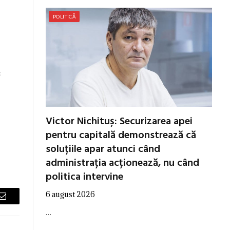
POLITICĂ
c
Victor Nichituș: Securizarea apei
pentru capitală demonstrează că
soluțiile apar atunci când
administrația acționează, nu când
politica intervine
6 august 2026
Email
…