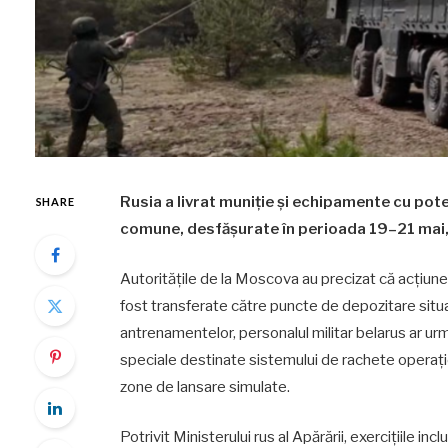
Rusia a livrat muniție și echipamente cu poten
SHARE
comune, desfășurate în perioada 19–21 mai, p
Autoritățile de la Moscova au precizat că acțiunea
fost transferate către puncte de depozitare situat
antrenamentelor, personalul militar belarus ar ur
speciale destinate sistemului de rachete operațio
zone de lansare simulate.
Potrivit Ministerului rus al Apărării, exercițiile i