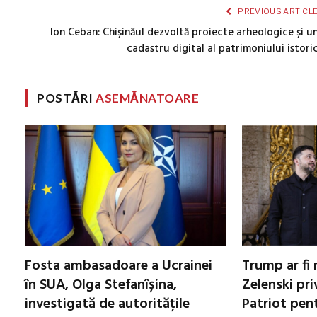
PREVIOUS ARTICL
Ion Ceban: Chișinăul dezvoltă proiecte arheologice și u
cadastru digital al patrimoniului istori
POSTĂRI
ASEMĂNATOARE
Fosta ambasadoare a Ucrainei
Trump ar fi 
în SUA, Olga Stefanîșina,
Zelenski pri
investigată de autoritățile
Patriot pen