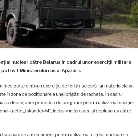
țial nuclear către Belarus în cadrul unor exerciții militare
otrivit Ministerului rus al Apărării.
 face parte dintr-un exercițiu de forță nucleară, iar materialele au
e în zona de poziționare a unei brigăzi de rachete. În cadrul
ma să desfășoare proceduri de pregătire pentru utilizarea muniției
nal-tactic „Iskander-M”, inclusiv încărcarea și deplasarea către
nclud scenarii de antrenament pentru utilizarea forțelor nucleare în