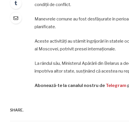
condiții de conflict.
Manevrele comune au fost desfășurate în perioada
planificate.
Aceste activități au stârnit îngrijorări în statele
al Moscovei, potrivit presei internaționale.
La rândul său, Ministerul Apărării din Belarus a dec
împotriva altor state, susținând că acestea nu rep
Abonează-te la canalul nostru de
Telegram
p
SHARE.