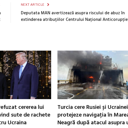
E
NEXT ARTICLE
n
Deputata MAN avertizează asupra riscului de abuz în
c
extinderea atribuțiilor Centrului Național Anticorupție
refuzat cererea lui
Turcia cere Rusiei și Ucrainei
vind sute de rachete
protejeze navigația în Mare
tru Ucraina
Neagră după atacul asupra 