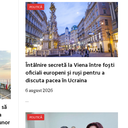
POLITICĂ
Întâlnire secretă la Viena între foști
oficiali europeni și ruși pentru a
discuta pacea în Ucraina
6 august 2026
…
 să
a
POLITICĂ
unor