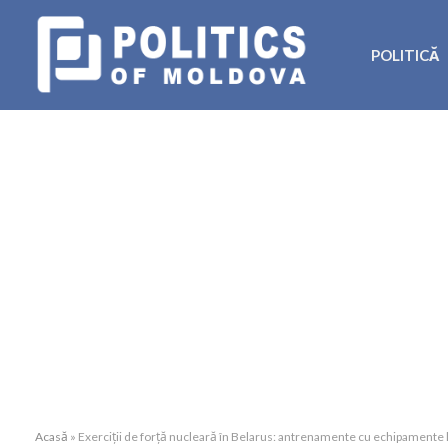
POLITICĂ
Acasă
»
Exerciții de forță nucleară în Belarus: antrenamente cu echipamente l