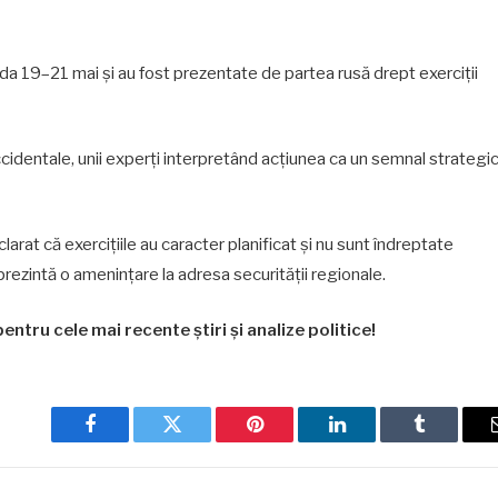
 19–21 mai și au fost prezentate de partea rusă drept exerciții
 occidentale, unii experți interpretând acțiunea ca un semnal strategi
larat că exercițiile au caracter planificat și nu sunt îndreptate
rezintă o amenințare la adresa securității regionale.
entru cele mai recente știri și analize politice!
Facebook
Twitter
Pinterest
LinkedIn
Tumblr