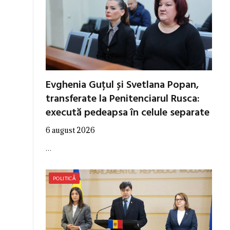
Evghenia Guțul și Svetlana Popan,
transferate la Penitenciarul Rusca:
execută pedeapsa în celule separate
6 august 2026
…
POLITICĂ