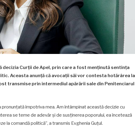
 decizia Curții de Apel, prin care a fost menținută sentința
itic. Aceasta anunță că avocații săi vor contesta hotărârea la
ost transmise prin intermediul apărării sale din Penitenciarul
nța pronunțată împotriva mea. Am întâmpinat această decizie cu
uterea se teme de adevăr și de susținerea poporului, ea încetează
ze la comandă politică”, a transmis Evghenia Guțul.