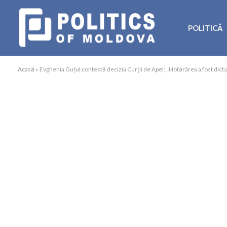
POLITICĂ
Acasă
»
Evghenia Guțul contestă decizia Curții de Apel: „Hotărârea a fost dictat