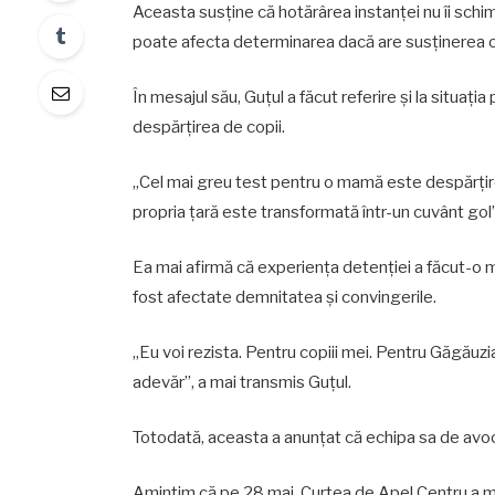
Aceasta susține că hotărârea instanței nu îi schim
poate afecta determinarea dacă are susținerea oa
În mesajul său, Guțul a făcut referire și la situaț
despărțirea de copii.
„Cel mai greu test pentru o mamă este despărțire
propria țară este transformată într-un cuvânt gol”
Ea mai afirmă că experiența detenției a făcut-o ma
fost afectate demnitatea și convingerile.
„Eu voi rezista. Pentru copiii mei. Pentru Găgăuzi
adevăr”, a mai transmis Guțul.
Totodată, aceasta a anunțat că echipa sa de avoc
Amintim că pe 28 mai, Curtea de Apel Centru a me