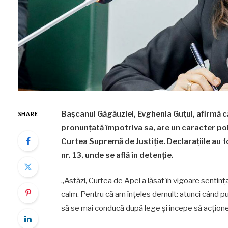
Bașcanul Găgăuziei, Evghenia Guțul, afirmă că
SHARE
pronunțată împotriva sa, are un caracter pol
Curtea Supremă de Justiție. Declarațiile au f
nr. 13, unde se află în detenție.
„Astăzi, Curtea de Apel a lăsat în vigoare senti
calm. Pentru că am înțeles demult: atunci când p
să se mai conducă după lege și începe să acțione