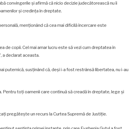
bă convingerile și afirmă că nicio decizie judecătorească nu îi
menilor și credința în dreptate.
ia personală, menționând că cea mai dificilă încercare este
a de copii. Cel mai amar lucru este să vezi cum dreptatea în
, a declarat aceasta.
i puternică, susținând că, deși i-a fost restrânsă libertatea, nu i-au
a. Pentru toți oamenii care continuă să creadă în dreptate, lege și
ați pregătește un recurs la Curtea Supremă de Justiție.
nținut sentința primei instanțe, prin care Evghenia Guțul a fost