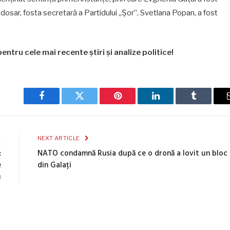
dosar, fosta secretară a Partidului „Șor”, Svetlana Popan, a fost
entru cele mai recente știri și analize politice!
Facebook
Twitter
Pinterest
LinkedIn
Tumblr
E
NEXT ARTICLE
:
NATO condamnă Rusia după ce o dronă a lovit un bloc
e
din Galați
u