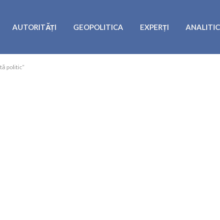
AUTORITĂȚI
GEOPOLITICA
EXPERȚI
ANALITI
ă politic”