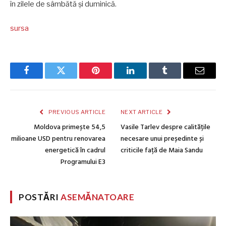
în zilele de sâmbătă și duminică.
sursa
Facebook
Twitter
Pinterest
LinkedIn
Tumblr
Email
PREVIOUS ARTICLE
NEXT ARTICLE
Moldova primește 54,5
Vasile Tarlev despre calitățile
milioane USD pentru renovarea
necesare unui președinte și
energetică în cadrul
criticile față de Maia Sandu
Programului E3
POSTĂRI
ASEMĂNATOARE