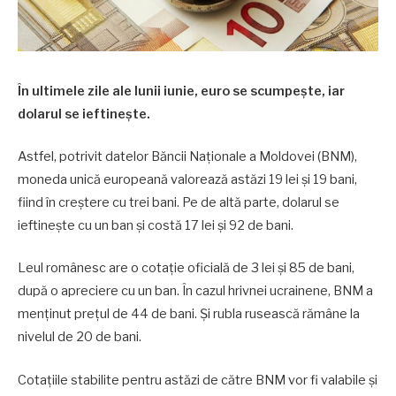
În ultimele zile ale lunii iunie, euro se scumpește, iar
dolarul se ieftinește.
Astfel, potrivit datelor Băncii Naționale a Moldovei (BNM),
moneda unică europeană valorează astăzi 19 lei și 19 bani,
fiind în creștere cu trei bani. Pe de altă parte, dolarul se
ieftinește cu un ban și costă 17 lei și 92 de bani.
Leul românesc are o cotație oficială de 3 lei și 85 de bani,
după o apreciere cu un ban. În cazul hrivnei ucrainene, BNM a
menținut prețul de 44 de bani. Și rubla rusească rămâne la
nivelul de 20 de bani.
Cotațiile stabilite pentru astăzi de către BNM vor fi valabile și