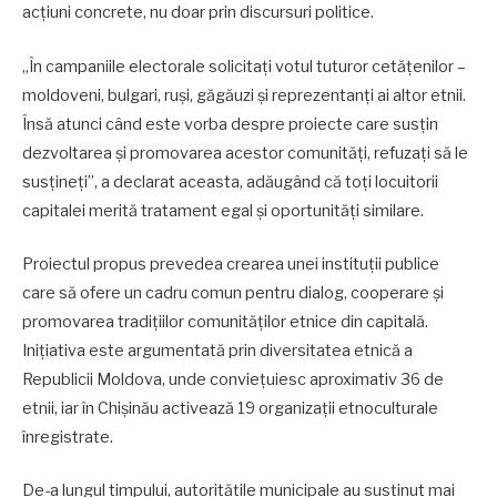
acțiuni concrete, nu doar prin discursuri politice.
„În campaniile electorale solicitați votul tuturor cetățenilor –
moldoveni, bulgari, ruși, găgăuzi și reprezentanți ai altor etnii.
Însă atunci când este vorba despre proiecte care susțin
dezvoltarea și promovarea acestor comunități, refuzați să le
susțineți”, a declarat aceasta, adăugând că toți locuitorii
capitalei merită tratament egal și oportunități similare.
Proiectul propus prevedea crearea unei instituții publice
care să ofere un cadru comun pentru dialog, cooperare și
promovarea tradițiilor comunităților etnice din capitală.
Inițiativa este argumentată prin diversitatea etnică a
Republicii Moldova, unde conviețuiesc aproximativ 36 de
etnii, iar în Chișinău activează 19 organizații etnoculturale
înregistrate.
De-a lungul timpului, autoritățile municipale au susținut mai