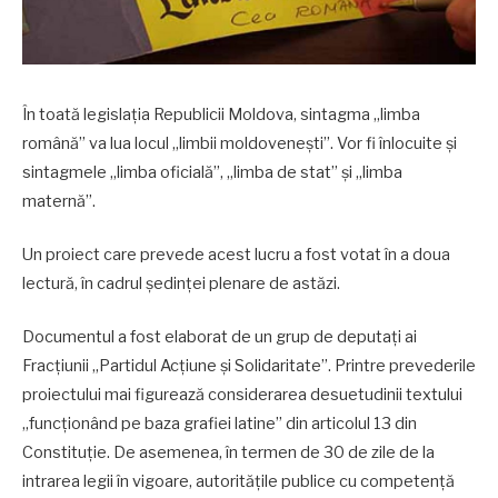
În toată legislația Republicii Moldova, sintagma „limba
română” va lua locul „limbii moldovenești”. Vor fi înlocuite și
sintagmele „limba oficială”, „limba de stat” și „limba
maternă”.
Un proiect care prevede acest lucru a fost votat în a doua
lectură, în cadrul ședinței plenare de astăzi.
Documentul a fost elaborat de un grup de deputați ai
Fracțiunii „Partidul Acțiune și Solidaritate”. Printre prevederile
proiectului mai figurează considerarea desuetudinii textului
„funcționând pe baza grafiei latine” din articolul 13 din
Constituție. De asemenea, în termen de 30 de zile de la
intrarea legii în vigoare, autoritățile publice cu competență