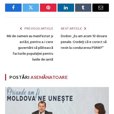
Facebook
Twitter
Pinterest
LinkedIn
Tumblr
Email
PREVIOUS ARTICLE
NEXT ARTICLE
Mii de oameni au manifestat și
Dodon: „Eu am acum 10 dosare
astăzi, pentru a-i cere
penale. Credeți că e corect să
guvernării să plătească
revin la conducerea PSRM?”
facturile populației pentru
lunile de iarnă
POSTĂRI
ASEMĂNATOARE