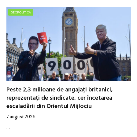
GEOPOLITICA
Peste 2,3 milioane de angajați britanici,
reprezentați de sindicate, cer încetarea
escaladării din Orientul Mijlociu
7 august 2026
…