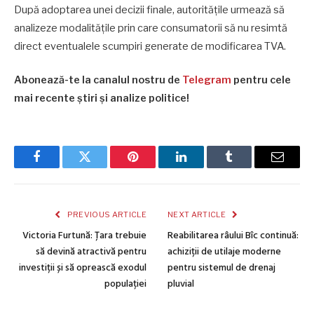
După adoptarea unei decizii finale, autoritățile urmează să
analizeze modalitățile prin care consumatorii să nu resimtă
direct eventualele scumpiri generate de modificarea TVA.
Abonează-te la canalul nostru de
Telegram
pentru cele
mai recente știri și analize politice!
Facebook
Twitter
Pinterest
LinkedIn
Tumblr
Email
PREVIOUS ARTICLE
NEXT ARTICLE
Victoria Furtună: Țara trebuie
Reabilitarea râului Bîc continuă:
să devină atractivă pentru
achiziții de utilaje moderne
investiții și să oprească exodul
pentru sistemul de drenaj
populației
pluvial