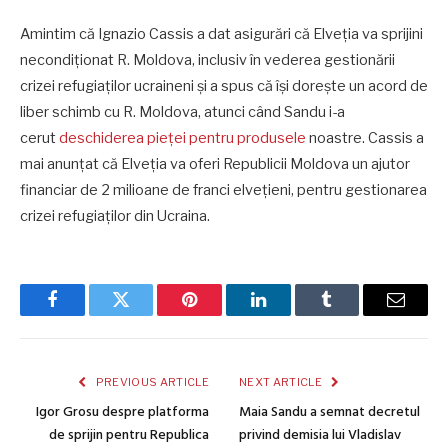
Amintim că Ignazio Cassis a dat asigurări că Elveția va sprijini
necondiționat R. Moldova, inclusiv în vederea gestionării
crizei refugiaților ucraineni și a spus că își dorește un acord de
liber schimb cu R. Moldova, atunci când Sandu i-a
cerut
deschiderea pieței pentru produsele
noastre. Cassis a
mai anunțat că Elveția
va oferi Republicii Moldova un ajutor
financiar de 2 milioane de franci elvețieni, pentru gestionarea
crizei refugiaților din Ucraina.
Facebook
Twitter
Pinterest
LinkedIn
Tumblr
Email
PREVIOUS ARTICLE
NEXT ARTICLE
Igor Grosu despre platforma
Maia Sandu a semnat decretul
de sprijin pentru Republica
privind demisia lui Vladislav