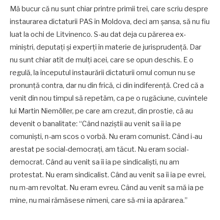
Mă bucur că nu sunt chiar printre primii trei, care scriu despre
instaurarea dictaturii PAS în Moldova, deci am șansa, să nu fiu
luat la ochi de Litvinenco. S-au dat deja cu părerea ex-
miniștri, deputați și experți în materie de jurisprudență. Dar
nu sunt chiar atît de mulți acei, care se opun deschis. E o
regulă, la începutul instaurării dictaturii omul comun nu se
pronunță contra, dar nu din frică, ci din indiferență. Cred că a
venit din nou timpul să repetăm, ca pe o rugăciune, cuvintele
lui Martin Niemöller, pe care am crezut, din prostie, că au
devenit o banalitate: “Când naziștii au venit sa îi ia pe
comuniști, n-am scos o vorbă. Nu eram comunist. Când i-au
arestat pe social-democrați, am tăcut. Nu eram social-
democrat. Când au venit sa îi ia pe sindicaliști, nu am
protestat. Nu eram sindicalist. Când au venit sa îi ia pe evrei,
nu m-am revoltat. Nu eram evreu. Când au venit sa mă ia pe
mine, nu mai rămăsese nimeni, care să-mi ia apărarea.”