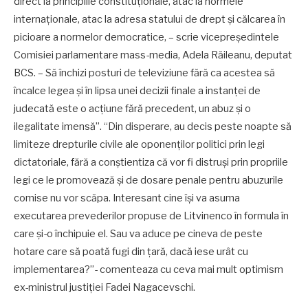
direct la principiile constituționale, atac la normele
internaționale, atac la adresa statului de drept și călcarea în
picioare a normelor democratice, – scrie vicepreședintele
Comisiei parlamentare mass-media, Adela Răileanu, deputat
BCS. – Să închizi posturi de televiziune fără ca acestea să
încalce legea și în lipsa unei decizii finale a instanței de
judecată este o acțiune fără precedent, un abuz și o
ilegalitate imensă”. “Din disperare, au decis peste noapte să
limiteze drepturile civile ale oponenților politici prin legi
dictatoriale, fără a conștientiza că vor fi distruși prin propriile
legi ce le promovează și de dosare penale pentru abuzurile
comise nu vor scăpa. Interesant cine își va asuma
executarea prevederilor propuse de Litvinenco în formula în
care și-o închipuie el. Sau va aduce pe cineva de peste
hotare care să poată fugi din țară, dacă iese urât cu
implementarea?”- comenteaza cu ceva mai mult optimism
ex-ministrul justiției Fadei Nagacevschi.