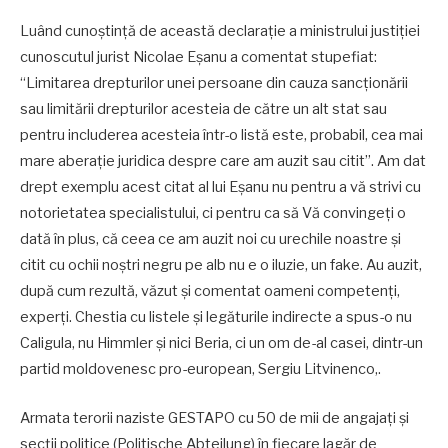
Luând cunoștință de această declarație a ministrului justiției
cunoscutul jurist Nicolae Eșanu a comentat stupefiat:
“Limitarea drepturilor unei persoane din cauza sancționării
sau limitării drepturilor acesteia de către un alt stat sau
pentru includerea acesteia într-o listă este, probabil, cea mai
mare aberație juridica despre care am auzit sau citit”. Am dat
drept exemplu acest citat al lui Eșanu nu pentru a vă strivi cu
notorietatea specialistului, ci pentru ca să Vă convingeți o
dată în plus, că ceea ce am auzit noi cu urechile noastre și
citit cu ochii noștri negru pe alb nu e o iluzie, un fake. Au auzit,
după cum rezultă, văzut și comentat oameni competenți,
experți. Chestia cu listele și legăturile indirecte a spus-o nu
Caligula, nu Himmler și nici Beria, ci un om de-al casei, dintr-un
partid moldovenesc pro-european, Sergiu Litvinenco,.
Armata terorii naziste GESTAPO cu 50 de mii de angajați și
secții politice (Politische Abteilung) în fiecare lagăr de