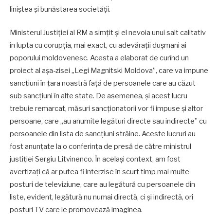
liniștea și bunăstarea societății.
Ministerul Justiției al RM a simțit și el nevoia unui salt calitativ
în lupta cu corupția, mai exact, cu adevărații dușmani ai
poporului moldovenesc. Acesta a elaborat de curînd un
proiect al așa-zisei „Legi Magnitski Moldova”, care va impune
sancțiuni în țara noastră față de persoanele care au căzut
sub sancțiuni în alte state. De asemenea, și acest lucru
trebuie remarcat, măsuri sancționatorii vor fi impuse și altor
persoane, care „au anumite legături directe sau indirecte” cu
persoanele din lista de sancțiuni străine. Aceste lucruri au
fost anunțate la o conferința de presă de către ministrul
justiției Sergiu Litvinenco. În același context, am fost
avertizați că ar putea fi interzise în scurt timp mai multe
posturi de televiziune, care au legătură cu persoanele din
liste, evident, legătură nu numai directă, ci și indirectă, ori
posturi TV care le promovează imaginea.