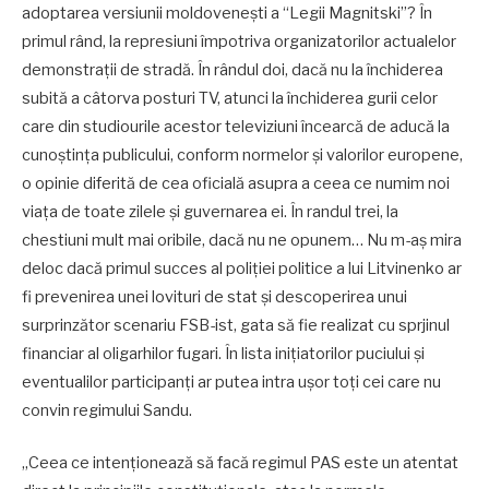
adoptarea versiunii moldovenești a “Legii Magnitski”? În
primul rând, la represiuni împotriva organizatorilor actualelor
demonstrații de stradă. În rândul doi, dacă nu la închiderea
subită a câtorva posturi TV, atunci la închiderea gurii celor
care din studiourile acestor televiziuni încearcă de aducă la
cunoștința publicului, conform normelor și valorilor europene,
o opinie diferită de cea oficială asupra a ceea ce numim noi
viața de toate zilele și guvernarea ei. În randul trei, la
chestiuni mult mai oribile, dacă nu ne opunem… Nu m-aș mira
deloc dacă primul succes al poliției politice a lui Litvinenko ar
fi prevenirea unei lovituri de stat și descoperirea unui
surprinzător scenariu FSB-ist, gata să fie realizat cu sprjinul
financiar al oligarhilor fugari. În lista inițiatorilor puciului și
eventualilor participanți ar putea intra ușor toți cei care nu
convin regimului Sandu.
„Ceea ce intenționează să facă regimul PAS este un atentat