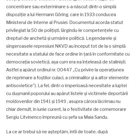
concentrare sau exterminare s-a născut dintr-o simplă
dispoziție a lui Hermann Göring, care în 1933 conducea
Ministerul de Interne al Prusiei. Documentul acorda statut
privilegiat la 50 de polițiști, lărgindu-le competențele cu
drepturi de anchetă și urmărire politică. Legendarele și
sîngeroasele represiuni NKVD au început tot de la o simplă
necesitate a statului de face ordine în țară în conformitate cu
democrația sovietică, așa cum era ea înțeleasă de staliniști.
Astfel a apărut ordinul nr. 00447 „Cu privire la operațiunea
de reprimare a foștilor culaci, a criminalilor și a altor elemente
antisovietice”). La fel, dintr-o imperioasă necesitate a luptei
cu dușmanii poporului au apărut listele și victimele deportării
moldovenilor din 1941 și 1949 , asupra cărora lăcrimau nu
chiar demult, în iunie curent, la o festivitate de comemorare
Sergiu Litvinenco împreună cu șefa sa Maia Sandu.
La ce ar trebui să ne așteptăm, întîi de toate, după