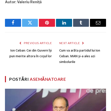
Autor: Valeriu Reniță
Facebook
Twitter
Pinterest
LinkedIn
Tumblr
Email
PREVIOUS ARTICLE
NEXT ARTICLE
Ion Ceban: Cei din Guvern își
Cum va arăta partidul lui Ion
pun merite altora în coșul lor
Ceban. MAN și-a ales azi
simbolurile
POSTĂRI
ASEMĂNATOARE