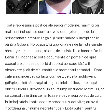
Toate represiunile politice ale epocii moderne, mai mici ori
mai mari, îndreptate contra legii și esenței umane, de la
neînsemnate arestări ilegale și morți subite și inexplicabile
până la Gulag și Holocaust, își trag originea de la niște simple
hârțoage de cancelarie, alteori, de la niște liste banale. De la
Lenin la Pinochet aceste documente ori pomelnice spre
executare prindeau o forță diabolică aproape fără a fi
observate și cît de cît urmărite la momentul semnării… Doar
câțiva inși încercau să facă, cum se zice pe la moldoveni,
gălăgie, adică să atragă atenția opiniei publice, care, după
obiceiul locului, deveneau în scurt timp victimele regimului, ce
se consolida în timp ce harțoagele deveneau obiect de cult.
În limbaj oficial toate aceste proceduri și activități au avut
întotdeauna un nume nepretențios – lupta puterii pentru