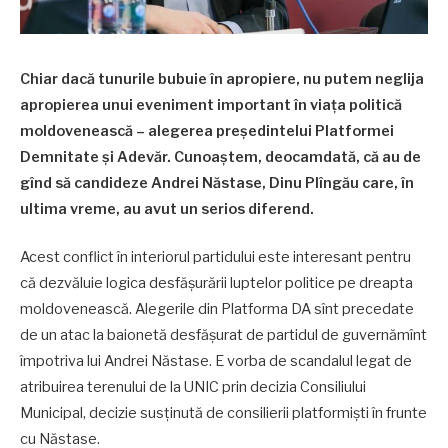
Chiar dacă tunurile bubuie în apropiere, nu putem neglija
apropierea unui eveniment important în viața politică
moldovenească – alegerea președintelui Platformei
Demnitate și Adevăr. Cunoaștem, deocamdată, că au de
gînd să candideze Andrei Năstase, Dinu Plîngău care, în
ultima vreme, au avut un serios diferend.
Acest conflict în interiorul partidului este interesant pentru
că dezvăluie logica desfășurării luptelor politice pe dreapta
moldovenească. Alegerile din Platforma DA sînt precedate
de un atac la baionetă desfășurat de partidul de guvernămînt
împotriva lui Andrei Năstase. E vorba de scandalul legat de
atribuirea terenului de la UNIC prin decizia Consiliului
Municipal, decizie susținută de consilierii platformiști în frunte
cu Năstase.