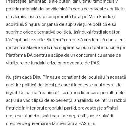
Prestațiile lamentabile ale puterii din ultimul timp inclusiv
poziția rațională dar șovăielnică în ceea ce privește conflictul
din Ucraina riscă s-o compromită total pe Maia Sandu și
acoliții ei. Singura lor șansă de supraviețuire politică e să
suprime orice alternativă politică, lăsîndu-și foștii alegători
fără opțiuni fezabile. Sîntem în drept să credem că consilierii
de taină a Maiei Sandu i-au sugerat să pună toate tunurile pe
Platforma DA pentru a scăpa de un concurent cu șanse de
vitalizare pe fundalul crizelor provocate de PAS.
Nu știm dacă Dinu Plîngău e conștient de locul său în această
uneltire politică dar jocul pe care îl face este unul destul de
ingrat. Un partid ”reanimat”, cu un nou lider care prin ultimele
acțiuni a vădit lipsă de experiență, angajîndu-se într-un război
fratricid în interiorul propriului partid, prevestește sfîrșitul
obștesc al unei mișcări care are negreșit șanse salvării
dreptei de guvernarea falimentară a PAS-ului.