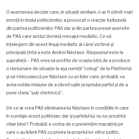
O asemenea decizie care, în situații similare, n-ar fi stîrnit mari
emoții în rîndul politicienilor, a provocat o reacție furibundă
din partea politicienilor PAS dar și din partea presei aservite
de PAS care astăzi domină mesajul mediatic. Ce să
înțelegem din acest linșaj mediatic al cărei victimă și
principală țintă a este Andrei Năstase. Răspusnul este la
suprafață – PAS vrea să profite de ocazia ivită de a produce
o răsturnare de situație la așa numiții ”colegi” de la Platformă
și să-l înlocuiască pe Năstase cu un lider care, probabil, va
avea nobila misiune de a zăvorî ușile propriului partid și de a
pune cheia ”sub chetricică”.
De ce ar vrea PAS eliminarea lui Năstase în condițiile în care
în sondaje acest politician, dar și partidul lui, nu se prezintă
chiar bine? Probabil, e vorba de o presimțire macabră pe
care o au liderii PAS cu privire la propriul lor viitor politic.