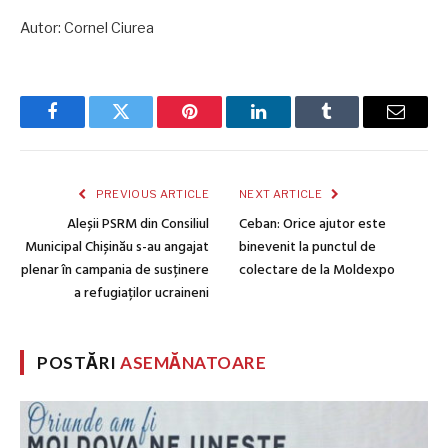
Autor: Cornel Ciurea
Facebook
Twitter
Pinterest
LinkedIn
Tumblr
Email
PREVIOUS ARTICLE
NEXT ARTICLE
Aleșii PSRM din Consiliul
Ceban: Orice ajutor este
Municipal Chișinău s-au angajat
binevenit la punctul de
plenar în campania de susținere
colectare de la Moldexpo
a refugiaților ucraineni
POSTĂRI
ASEMĂNATOARE