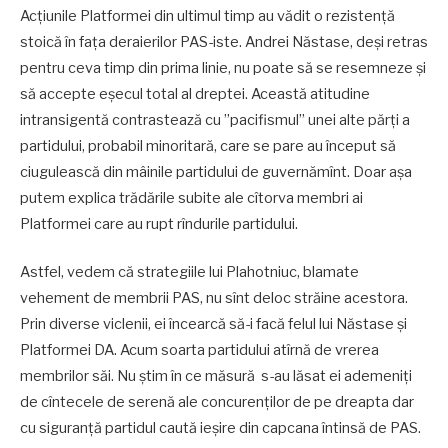
Acțiunile Platformei din ultimul timp au vădit o rezistență
stoică în fața deraierilor PAS-iste. Andrei Năstase, deși retras
pentru ceva timp din prima linie, nu poate să se resemneze și
să accepte eșecul total al dreptei. Această atitudine
intransigentă contrastează cu ”pacifismul” unei alte părți a
partidului, probabil minoritară, care se pare au început să
ciugulească din mâinile partidului de guvernămînt. Doar așa
putem explica trădările subite ale cîtorva membri ai
Platformei care au rupt rîndurile partidului.
Astfel, vedem că strategiile lui Plahotniuc, blamate
vehement de membrii PAS, nu sînt deloc străine acestora.
Prin diverse viclenii, ei încearcă să-i facă felul lui Năstase și
Platformei DA. Acum soarta partidului atîrnă de vrerea
membrilor săi. Nu știm în ce măsură s-au lăsat ei ademeniți
de cîntecele de serenă ale concurenților de pe dreapta dar
cu siguranță partidul caută ieșire din capcana întinsă de PAS.