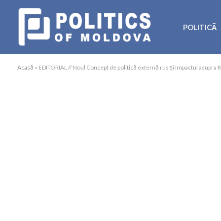
POLITICĂ
Acasă
»
EDITORIAL // Noul Concept de politică externă rus și impactul asupra 