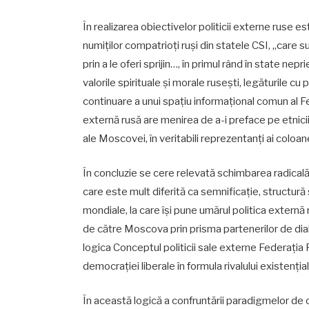
În realizarea obiectivelor politicii externe ruse
numiților compatrioți ruși din statele CSI, „care su
prin a le oferi sprijin…, în primul rând în state ne
valorile spirituale și morale rusești, legăturile c
continuare a unui spațiu informațional comun al F
externă rusă are menirea de a-i preface pe etnicii r
ale Moscovei, în veritabili reprezentanți ai coloan
În concluzie se cere relevată schimbarea radicală
care este mult diferită ca semnificație, structură 
mondiale, la care își pune umărul politica externă
de către Moscova prin prisma partenerilor de dialo
logica Conceptul politicii sale externe Federați
democrației liberale în formula rivalului existențial
În această logică a confruntării paradigmelor de ci