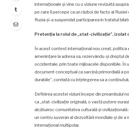
internaționale și vine cu o viziune revizuită asupr
pe care îl percepe ca un război de facto al Rusie
Rusia și-a suspendat participarea în tratatul bil
Pretenția la rolul de „stat-civilizație”, izolat 
În acest context internațional nou creat, politica 
amenințare la adresa sa, rezervându-și dreptul de
occidentale, prin toate mijloacele disponibile. Î
document conceptual ca sarcină primordială a poli
durabile”, corelată cu înțelegerea sa a conținutulu
Definirea acestei viziuni începe din preambulul n
ca „stat-civilizație originală, o vastă putere eura
alcătuiesc comunitatea culturală și civilizațională 
un centru suveran al dezvoltării mondiale și de a m
internațional multipolar.