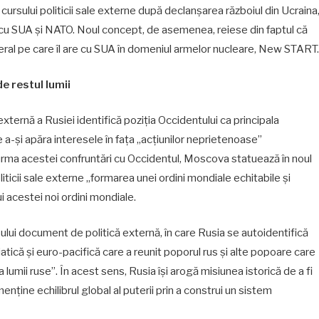
a cursului politicii sale externe după declanșarea războiul din Ucraina
i cu SUA și NATO. Noul concept, de asemenea, reiese din faptul că
ateral pe care îl are cu SUA în domeniul armelor nucleare, New START.
de restul lumii
externă a Rusiei identifică poziția Occidentului ca principala
 a-și apăra interesele în fața „acțiunilor neprietenoase”
n urma acestei confruntări cu Occidentul, Moscova statuează în noul
ticii sale externe „formarea unei ordini mondiale echitabile și
i acestei noi ordini mondiale.
oului document de politică externă, în care Rusia se autoidentifică
siatică și euro-pacifică care a reunit poporul rus și alte popoare care
a lumii ruse”. În acest sens, Rusia își arogă misiunea istorică de a fi
enține echilibrul global al puterii prin a construi un sistem