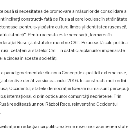
 este pusă și necesitatea de promovare a măsurilor de consolidare a
nt înclinați constructiv față de Rusia și care locuiesc în străinătate
prietenoase, pentru a-și păstra cultura, limba și identitatea rusească,
u patria istorică”. Pentru aceasta este necesară „formarea în
ederației Ruse și al statelor membre CSI”. Pe această cale politica
uși- cetățeni ai statelor CSI – în ostatici ai planurilor imperialiste
ei a cincea în aceste societăți.
 a paradigmei mentale din noua Concepție a politicii externe ruse,
și obiective decât versiunea anului 2016. În construcția noii ordini
 rusă, Occidentul, statele democrației liberale nu mai sunt percepuți
g internațional, ci prin optica unor comunități neprietene. Prin
a Rusă reeditează un nou Război Rece, reinventând Occidentul
.
vilizație în redacția noii politici externe ruse, unor asemenea state