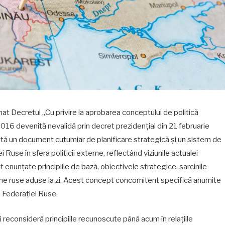
at Decretul „Cu privire la aprobarea conceptului de politică
016 devenită nevalidă prin decret prezidențial din 21 februarie
ntă un document cutumiar de planificare strategică și un sistem de
 Ruse în sfera politicii externe, reflectând viziunile actualei
 enunțate principiile de bază, obiectivele strategice, sarcinile
xterne ruse aduse la zi. Acest concept concomitent specifică anumite
a Federației Ruse.
 reconsideră principiile recunoscute până acum în relațiile