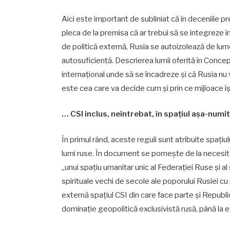
Aici este important de subliniat că în deceniile pr
pleca de la premisa că ar trebui să se integreze î
de politică externă, Rusia se autoizolează de lume î
autosuficientă. Descrierea lumii oferită în Concep
internațional unde să se încadreze și că Rusia nu v
este cea care va decide cum și prin ce mijloace își 
… CSI inclus, neîntrebat, în spațiul așa-numit
În primul rând, aceste reguli sunt atribuite spațiul
lumi ruse. În document se pornește de la necesit
„unui spațiu umanitar unic al Federației Ruse și al
spirituale vechi de secole ale poporului Rusiei cu
externă spațiul CSI din care face parte și Republi
dominație geopolitică exclusivistă rusă, până la ev