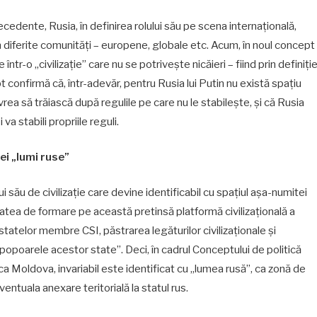
ecedente, Rusia, în definirea rolului său pe scena internațională,
n diferite comunități – europene, globale etc. Acum, în noul concept
ntr-o „civilizație” care nu se potrivește nicăieri – fiind prin definiți
t confirmă că, într-adevăr, pentru Rusia lui Putin nu există spațiu
rea să trăiască după regulile pe care nu le stabilește, și că Rusia
va stabili propriile reguli.
ei „lumi ruse”
ui său de civilizație care devine identificabil cu spațiul așa-numitei
atea de formare pe această pretinsă platformă civilizațională a
 statelor membre CSI, păstrarea legăturilor civilizaționale și
 popoarele acestor state”. Deci, în cadrul Conceptului de politică
ca Moldova, invariabil este identificat cu „lumea rusă”, ca zonă de
entuala anexare teritorială la statul rus.