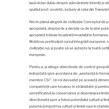
lasă niciun dubiu despre adevăratele intenții și o
spațiul post-sovietic, inclusiv al celui din Transn
Nici în planul alegerii de civilizație Conceptul de
apropriată, dreptul de a decide cu de la sine p
apropiată trebuie încadrată invariabil în formarea 
Moldova, pretinzând cursul integrării europene, s
civilizație rus și poate să se aștepte la toată ost
european.
Pentru a-și atinge obiectivele de control geopolit
îndreptată spre acordarea de „asistență în formare
membre CSI”. Un rol deosebit pe această dimensiu
compatrioții care locuiesc în străinătate și pentru 
semnificativă la conservarea și diseminarea limbii r
direcționată spre a folosi potențialul culturii și l
puternică împotriva culturii și limbii ruse în sta