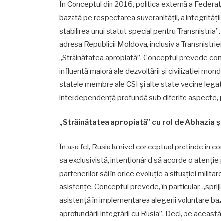
În Conceptul din 2016, politica externă a Federaț
bazată pe respectarea suveranității, a integrității 
stabilirea unui statut special pentru Transnistria
adresa Republicii Moldova, inclusiv a Transnistrie
„Străinătatea apropiată”, Conceptul prevede conso
influentă majoră ale dezvoltării și civilizației mo
statele membre ale CSI și alte state vecine legat
interdependență profundă sub diferite aspecte, pr
„Străinătatea apropiată” cu rol de Abhazia ș
În așa fel, Rusia la nivel conceptual pretinde în 
sa exclusivistă, intenționând să acorde o atenție pr
partenerilor săi în orice evoluție a situației milita
asistențe, Conceptul prevede, în particular, „spr
asistență în implementarea alegerii voluntare baz
aprofundării integrării cu Rusia”. Deci, pe aceas