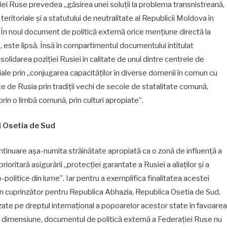
iei Ruse prevedea „găsirea unei soluții la problema transnistreană,
teritoriale și a statutului de neutralitate al Republicii Moldova în
”. În noul document de politică externă orice mențiune directă la
i, este lipsă. Însă în compartimentul documentului întitulat
lidarea poziției Rusiei în calitate de unul dintre centrele de
ndiale prin „conjugarea capacităților în diverse domenii în comun cu
e de Rusia prin tradiții vechi de secole de statalitate comună,
in o limbă comună, prin culturi apropiate”.
i Osetia de Sud
continuare așa-numita străinătate apropiată ca o zonă de influență a
ioritară asigurării „protecției garantate a Rusiei a aliaților și a
ro-politice din lume”. Iar pentru a exemplifica finalitatea acestei
ijin cuprinzător pentru Republica Abhazia, Republica Osetia de Sud,
ate pe dreptul internațional a popoarelor acestor state în favoarea
tă dimensiune, documentul de politică externă a Federației Ruse nu