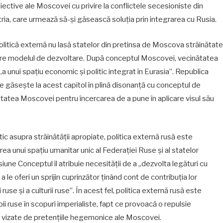
biective ale Moscovei cu privire la conflictele secesioniste din
istria, care urmează să-și găsească soluția prin integrarea cu Rusia.
 politică externă nu lasă statelor din pretinsa de Moscova străinătate
utere modelul de dezvoltare. După conceptul Moscovei, vecinătatea
„a unui spațiu economic și politic integrat în Eurasia”. Republica
e găsește la acest capitol în plină disonanță cu conceptul de
ilitatea Moscovei pentru încercarea de a pune în aplicare visul său
ic asupra străinătății apropiate, politica externă rusă este
a unui spațiu umanitar unic al Federației Ruse și al statelor
ne Conceptul îl atribuie necesității de a „dezvolta legături cu
a le oferi un sprijin cuprinzător ținând cont de contribuția lor
use și a culturii ruse”. În acest fel, politica externă rusă este
imbii ruse în scopuri imperialiste, fapt ce provoacă o repulsie
tele vizate de pretențiile hegemonice ale Moscovei.