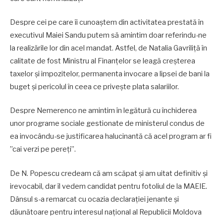
Despre cei pe care îi cunoaștem din activitatea prestată în
executivul Maiei Sandu putem să amintim doar referindu-ne
la realizările lor din acel mandat. Astfel, de Natalia Gavriliță în
calitate de fost Ministru al Finanțelor se leagă creșterea
taxelor și impozitelor, permanenta invocare a lipsei de bani la
buget și pericolul în ceea ce privește plata salariilor.
Despre Nemerenco ne amintim în legătură cu închiderea
unor programe sociale gestionate de ministerul condus de
ea invocându-se justificarea halucinantă că acel program ar fi
”cai verzi pe pereți”.
De N. Popescu credeam că am scăpat și am uitat definitiv și
irevocabil, dar îl vedem candidat pentru fotoliul de la MAEIE.
Dânsul s-a remarcat cu ocazia declarației jenante și
dăunătoare pentru interesul național al Republicii Moldova