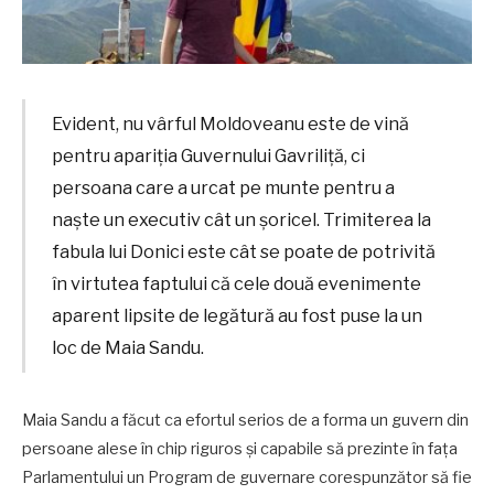
Evident, nu vârful Moldoveanu este de vină
pentru apariția Guvernului Gavriliță, ci
persoana care a urcat pe munte pentru a
naște un executiv cât un șoricel. Trimiterea la
fabula lui Donici este cât se poate de potrivită
în virtutea faptului că cele două evenimente
aparent lipsite de legătură au fost puse la un
loc de Maia Sandu.
Maia Sandu a făcut ca efortul serios de a forma un guvern din
persoane alese în chip riguros și capabile să prezinte în fața
Parlamentului un Program de guvernare corespunzător să fie