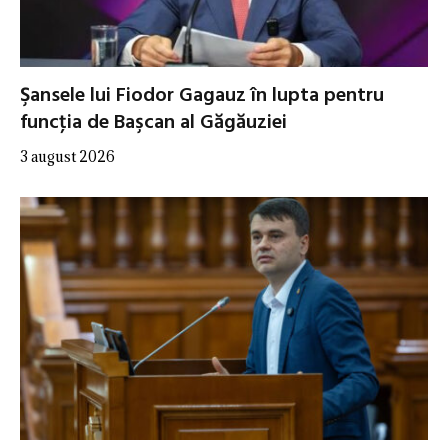
Şansele lui Fiodor Gagauz în lupta pentru
funcţia de Başcan al Găgăuziei
3 august 2026