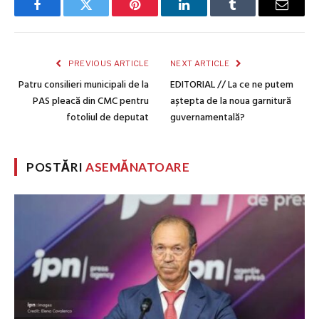
Facebook
Twitter
Pinterest
LinkedIn
Tumblr
Email
PREVIOUS ARTICLE
NEXT ARTICLE
Patru consilieri municipali de la
EDITORIAL // La ce ne putem
PAS pleacă din CMC pentru
aștepta de la noua garnitură
fotoliul de deputat
guvernamentală?
POSTĂRI
ASEMĂNATOARE