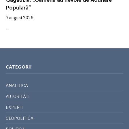
Găgăuzia: „Oamenii au nevoie de Adunare
Populară”
7 august 2026
…
CATEGORII
ANALITICA
AUTORITĂȚI
EXPERȚI
GEOPOLITICA