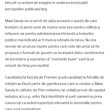
înlocuit cu acțiuni de imagine în vederea încețoșării
percepțiilor publicului larg.
Maia Sandu ne-a servit de data aceasta o speță din care
învățăm că aerul curat de munte este bun pentru odihnă și
refacere, iar pentru administrarea eficientă a treburilor
publice mai indicată ar fi munca rutinată de birou. Nu era
nevoie de urcat pe munte pentru ca în cele din urmă să fie
propusă o formulă de guvern ce nu inspiră deloc sentimentul
de încredere și speranța că ”vremurile bune” sunt la un
orizont de timp perceptibil.
Candidatul la funcția de Premier și unii candidați la fotoliile de
miniștri au făcut parte din garnitura pe care a condus-o Maia
Sandu în calitate de Prim-ministru, iar ceilalți provin din spațiul
nebulos al o.n.g.-urilor fără identitate și sunt oameni nu prea
cunoscuți ca având expertiză relevantă în domeniile pentru
care sunt nominalizați.