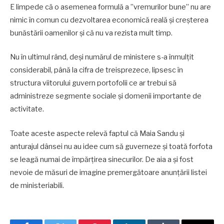
E limpede că o asemenea formulă a ”vremurilor bune” nu are
nimic în comun cu dezvoltarea economică reală și creșterea
bunăstării oamenilor și că nu va rezista mult timp.
Nu în ultimul rând, deși numărul de ministere s-a înmulțit
considerabil, până la cifra de treisprezece, lipsesc în
structura viitorului guvern portofolii ce ar trebui să
administreze segmente sociale și domenii importante de
activitate.
Toate aceste aspecte relevă faptul că Maia Sandu și
anturajul dânsei nu au idee cum să guverneze și toată forfota
se leagă numai de împărțirea sinecurilor. De aia a și fost
nevoie de măsuri de imagine premergătoare anunțării listei
de ministeriabili.