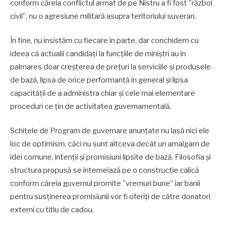
conform căreia conflictul armat de pe Nistru a fi fost ”război
civil”, nu o agresiune militară asupra teritoriului suveran.
În fine, nu insistăm cu fiecare în parte, dar conchidem cu
ideea că actualii candidați la funcțiile de miniștri au în
palmares doar creșterea de prețuri la serviciile și produsele
de bază, lipsa de orice performanță în general și lipsa
capacității de a administra chiar și cele mai elementare
proceduri ce țin de activitatea guvernamentală.
Schițele de Program de guvernare anunțate nu lasă nici ele
loc de optimism, căci nu sunt altceva decât un amalgam de
idei comune, intenții și promisiuni lipsite de bază. Filosofia și
structura propusă se întemeiază pe o construcție calică
conform căreia guvernul promite ”vremuri bune” iar banii
pentru susținerea promisiunii vor fi oferiți de către donatori
externi cu titlu de cadou.