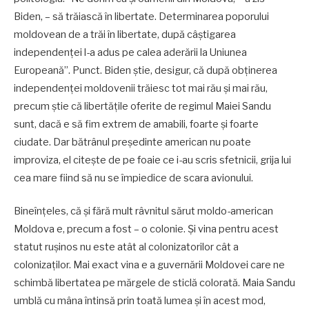
Biden, – să trăiască în libertate. Determinarea poporului
moldovean de a trăi în libertate, după câștigarea
independenței l-a adus pe calea aderării la Uniunea
Europeană”. Punct. Biden știe, desigur, că după obținerea
independenței moldovenii trăiesc tot mai rău și mai rău,
precum știe că libertățile oferite de regimul Maiei Sandu
sunt, dacă e să fim extrem de amabili, foarte și foarte
ciudate. Dar bătrânul președinte american nu poate
improviza, el citește de pe foaie ce i-au scris sfetnicii, grija lui
cea mare fiind să nu se împiedice de scara avionului.
Bineînțeles, că și fără mult râvnitul sărut moldo-american
Moldova e, precum a fost – o colonie. Și vina pentru acest
statut rușinos nu este atât al colonizatorilor cât a
colonizaților. Mai exact vina e a guvernării Moldovei care ne
schimbă libertatea pe mărgele de sticlă colorată. Maia Sandu
umblă cu mâna întinsă prin toată lumea și în acest mod,