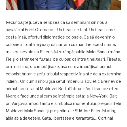
Recunoașteți, ceva ne lipsea ca să semănăm din nou a
pașalâc al Porții Otomane… Un fleac, de fapt. Un fleac, care,
costă, însă, eforturi diplomatice colosale. Ca să devenim o
colonie în toată legea și să purtăm cu mândrie acest nume,
mai era nevoie ca Biden să-i strângă public Maiei Sandu mâna.
Fie și o strângere fugară, pe culoar, ca între tineigeări. Firește,
era mai bine, s-o îmbrățișeze, așa cum a îmbrățișat primul
colonist britanic șeful tribului respectiv, înainte de a extermina
indienii. Ori cum îl îmbrățișa șeful imperiului sovietic Brejnev pe
primul-secretar al Moldovei Bodiul într-un sărut francez etern.
N-are a face unde și cum se întâmpla asta: la New-York, Bălți,
ori Varșovia, importantă e simbolica momentului: președintele
Moldovei Maia Sandu și președintele SUA Joe Biden își ating
abia abia degetele. Gata, libertatea e garantată… Cortina!