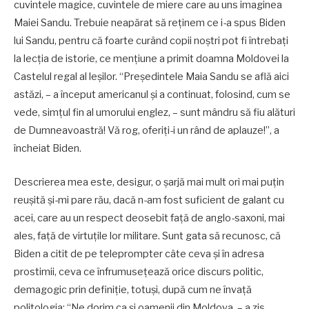
cuvintele magice, cuvintele de miere care au uns imaginea
Maiei Sandu. Trebuie neapărat să reținem ce i-a spus Biden
lui Sandu, pentru că foarte curând copii noștri pot fi întrebați
la lecția de istorie, ce mențiune a primit doamna Moldovei la
Castelul regal al leșilor. “Președintele Maia Sandu se află aici
astăzi, – a început americanul și a continuat, folosind, cum se
vede, simțul fin al umorului englez, – sunt mândru să fiu alături
de Dumneavoastră! Vă rog, oferiți-i un rând de aplauze!”, a
încheiat Biden.
Descrierea mea este, desigur, o șarjă mai mult ori mai puțin
reușită și-mi pare rău, dacă n-am fost suficient de galant cu
acei, care au un respect deosebit față de anglo-saxoni, mai
ales, față de virtuțile lor militare. Sunt gata să recunosc, că
Biden a citit de pe teleprompter câte ceva și în adresa
prostimii, ceva ce înfrumusețează orice discurs politic,
demagogic prin definiție, totuși, după cum ne învață
politologia: “Ne dorim ca și oamenii din Moldova, – a zis