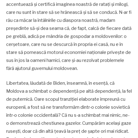
accentuează și certifică imaginea noastră de ratați și milogi,
care nu sunt în stare să se hrănească și să se conducă. N-ar fi
rău ca măcar la întâlnirile cu diaspora noastră, madam
președinte să-și dea seama că, de fapt, calcă de fiecare dată
pe greblă, adică pe mândria de gospodar a moldovenilor: o
cerșetoare, care nu se descurcă în propria ei casă, nu e în
stare să pornească motorul economiei naționale privește de
sus în jos la oameni harnici, care și-au rezolvat problemele
fără ajutorul guvernului moldovean.
Libertatea, lăudată de Biden, înseamnă, în esență, că
Moldova a schimbat o dependență pe altă dependență, la fel
de puternică. Oare scopul tranziției elaborate împreună cu
europenii, a fost să ne transformăm dintr-o colonie sovietică
într-o colonie occidentală? Că nu s-a schimbat mai nimic, ne-
o demonstrează chestiunea gazelor. Cumpărăm același gaze
rusești, doar că din altă țeavă la preț de șapte ori mai ridicat.