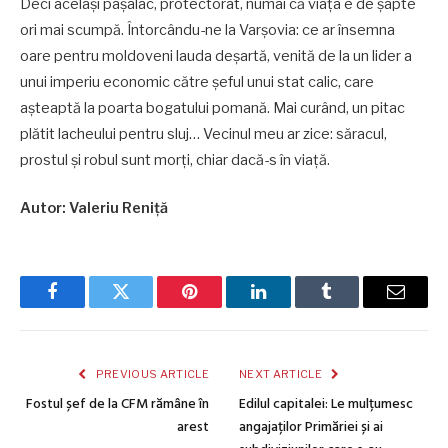
Deci același pașalâc, protectorat, numai că viața e de șapte
ori mai scumpă. Întorcându-ne la Varșovia: ce ar însemna
oare pentru moldoveni lauda deșartă, venită de la un lider a
unui imperiu economic către șeful unui stat calic, care
așteaptă la poarta bogatului pomană. Mai curând, un pitac
plătit lacheului pentru sluj… Vecinul meu ar zice: săracul,
prostul şi robul sunt morţi, chiar dacă-s în viaţă.
Autor: Valeriu Reniță
Facebook
Twitter
Pinterest
LinkedIn
Tumblr
Email
PREVIOUS ARTICLE
NEXT ARTICLE
Fostul șef de la CFM rămâne în
Edilul capitalei: Le mulțumesc
arest
angajaților Primăriei și ai