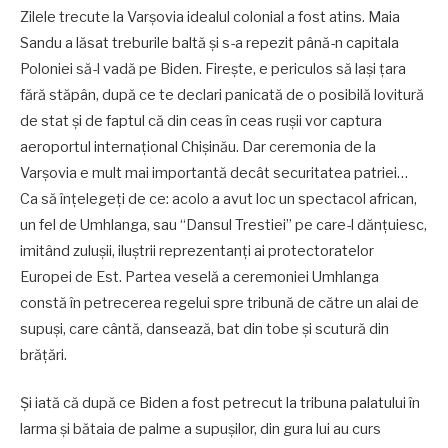
Zilele trecute la Varșovia idealul colonial a fost atins. Maia
Sandu a lăsat treburile baltă și s-a repezit până-n capitala
Poloniei să-l vadă pe Biden. Firește, e periculos să lași țara
fără stăpân, după ce te declari panicată de o posibilă lovitură
de stat și de faptul că din ceas în ceas rușii vor captura
aeroportul internațional Chișinău. Dar ceremonia de la
Varșovia e mult mai importantă decât securitatea patriei…
Ca să înțelegeți de ce: acolo a avut loc un spectacol african,
un fel de Umhlanga, sau “Dansul Trestiei” pe care-l dănțuiesc,
imitând zulușii, iluștrii reprezentanți ai protectoratelor
Europei de Est. Partea veselă a ceremoniei Umhlanga
constă în petrecerea regelui spre tribună de către un alai de
supuși, care cântă, dansează, bat din tobe și scutură din
brățări.
Și iată că după ce Biden a fost petrecut la tribuna palatului în
larma și bătaia de palme a supușilor, din gura lui au curs