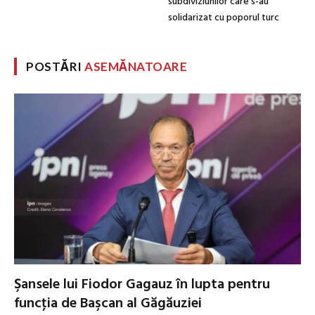
subdiviziunilor care s-au
solidarizat cu poporul turc
POSTĂRI
ASEMĂNATOARE
Şansele lui Fiodor Gagauz în lupta pentru
funcţia de Başcan al Găgăuziei