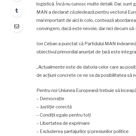
logistică. Încă nu cunosc multe detalii. Dar, sunt 
MAN a declarat că pledează pentru vectorul Europ
mai important de aici în colo, contează abordarea.
convingem, dacă este nevoie, dar nici decum să-
Ion Ceban a punctat că Partidului MAN îndeamnă cl
obiectivul primordial anunțat de țară este integ
„Actualmente este de datoria celor care au posib
de acțiuni concrete ce ne va da posibilitatea să n
Pentru noi Uniunea Europeană trebuie să înceapă 
– Democrație
– Justiție corectă
– Condiții egale pentru toți
– Libertatea de exprimare
– Excluderea șantajurilor și presiunilor politice