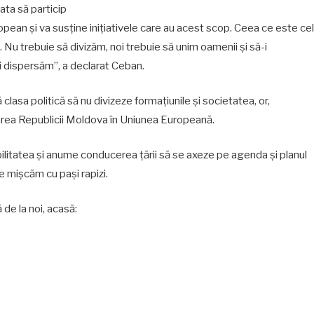
gata să particip
ean și va susține inițiativele care au acest scop. Ceea ce este cel
 Nu trebuie să divizăm, noi trebuie să unim oamenii și să-i
i dispersăm”, a declarat Ceban.
asa politică să nu divizeze formațiunile și societatea, or,
rarea Republicii Moldova în Uniunea Europeană.
ilitatea și anume conducerea țării să se axeze pe agenda și planul
e mișcăm cu pași rapizi.
de la noi, acasă: