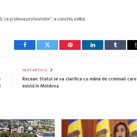
 ca și ideea protestelor”, a conchis edilul.
Facebook
Twitter
Pinterest
LinkedIn
Tumblr
E
NEXT ARTICLE
e
Recean: Statul se va clarifica cu mâna de criminali care
N
există în Moldova