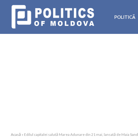
POLITICĂ
Acasă
»
Edilul capitalei salută Marea Adunare din 21 mai, lansată de Maia Sandu: 