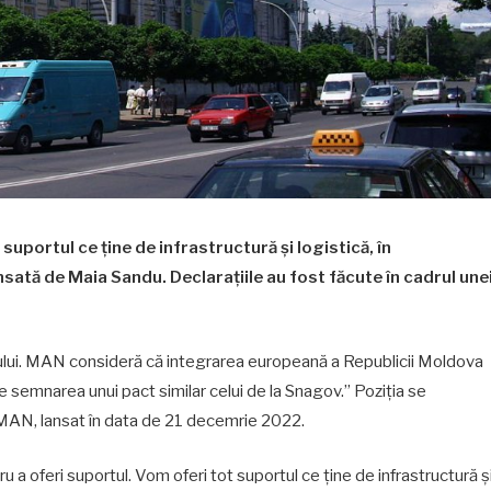
 suportul ce ține de infrastructură și logistică, în
sată de Maia Sandu. Declarațiile au fost făcute în cadrul une
dului. MAN consideră că integrarea europeană a Republicii Moldova
 semnarea unui pact similar celui de la Snagov.” Poziția se
i MAN, lansat în data de 21 decemrie 2022.
 a oferi suportul. Vom oferi tot suportul ce ține de infrastructură ș