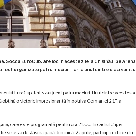
a, Socca EuroCup, are loc în aceste zile la Chișinău, pe Arena
u fost organizate patru meciuri, iar la unul dintre ele a venit ș
rneului EuroCup. Ieri, s-au jucat patru meciuri. Unul dintre acestea a
ă obțină o victorie impresionantă împotriva Germaniei 2:1”, a
garia, care este programată pentru ora 21:00. În cadrul Cupei
ie și se va desfășura până duminică, 2 aprilie, participă echipe din