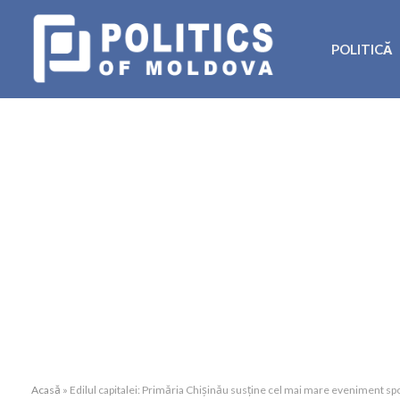
POLITICĂ
Acasă
»
Edilul capitalei: Primăria Chișinău susține cel mai mare eveniment spo