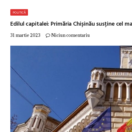
POLITICĂ
Edilul capitalei: Primăria Chișinău susține cel
31 martie 2023
Niciun comentariu