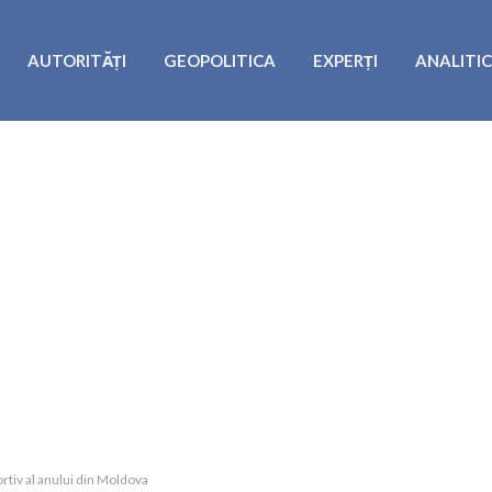
AUTORITĂȚI
GEOPOLITICA
EXPERȚI
ANALITI
rtiv al anului din Moldova