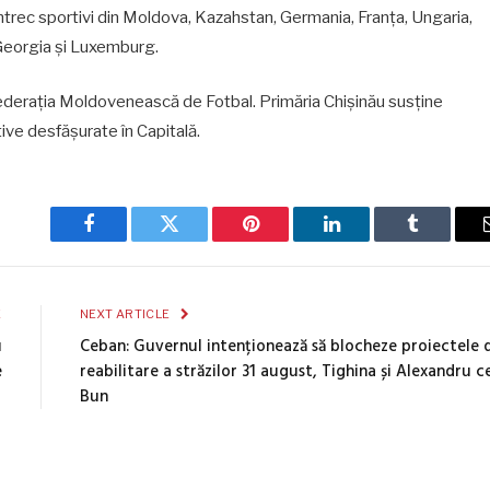
 întrec sportivi din Moldova, Kazahstan, Germania, Franța, Ungaria,
, Georgia și Luxemburg.
Federația Moldovenească de Fotbal. Primăria Chișinău susține
ive desfășurate în Capitală.
Facebook
Twitter
Pinterest
LinkedIn
Tumblr
E
NEXT ARTICLE
u
Ceban: Guvernul intenționează să blocheze proiectele 
e
reabilitare a străzilor 31 august, Tighina și Alexandru c
Bun