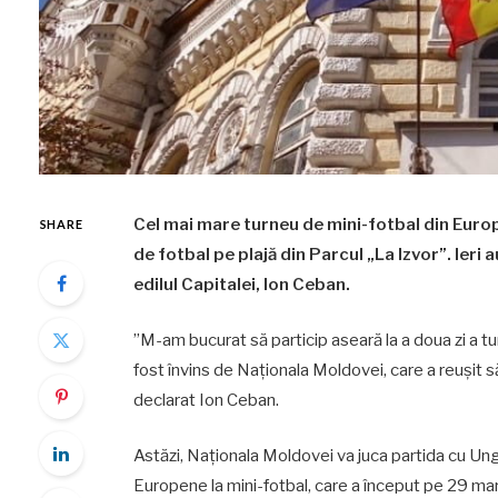
Cel mai mare turneu de mini-fotbal din Europ
SHARE
de fotbal pe plajă din Parcul „La Izvor”. Ieri a
edilul Capitalei, Ion Ceban.
”M-am bucurat să particip aseară la a doua zi a tu
fost învins de Naționala Moldovei, care a reușit s
declarat Ion Ceban.
Astăzi, Naționala Moldovei va juca partida cu Un
Europene la mini-fotbal, care a început pe 29 mart