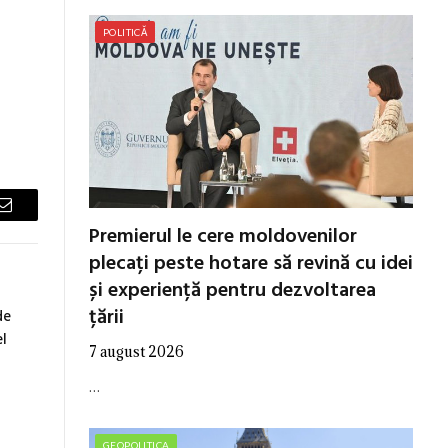
POLITICĂ
Email
Premierul le cere moldovenilor
plecați peste hotare să revină cu idei
și experiență pentru dezvoltarea
țării
de
el
7 august 2026
…
GEOPOLITICA