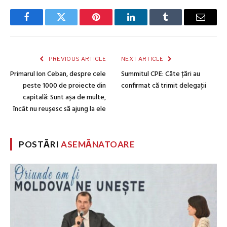
Facebook
Twitter
Pinterest
LinkedIn
Tumblr
Email
PREVIOUS ARTICLE
NEXT ARTICLE
Primarul Ion Ceban, despre cele
Summitul CPE: Câte ţări au
peste 1000 de proiecte din
confirmat că trimit delegaţii
capitală: Sunt așa de multe,
încât nu reușesc să ajung la ele
POSTĂRI
ASEMĂNATOARE