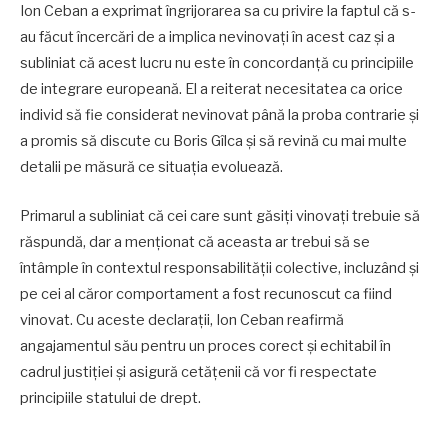
Ion Ceban a exprimat îngrijorarea sa cu privire la faptul că s-
au făcut încercări de a implica nevinovați în acest caz și a
subliniat că acest lucru nu este în concordanță cu principiile
de integrare europeană. El a reiterat necesitatea ca orice
individ să fie considerat nevinovat până la proba contrarie și
a promis să discute cu Boris Gîlca și să revină cu mai multe
detalii pe măsură ce situația evoluează.
Primarul a subliniat că cei care sunt găsiți vinovați trebuie să
răspundă, dar a menționat că aceasta ar trebui să se
întâmple în contextul responsabilității colective, incluzând și
pe cei al căror comportament a fost recunoscut ca fiind
vinovat. Cu aceste declarații, Ion Ceban reafirmă
angajamentul său pentru un proces corect și echitabil în
cadrul justiției și asigură cetățenii că vor fi respectate
principiile statului de drept.