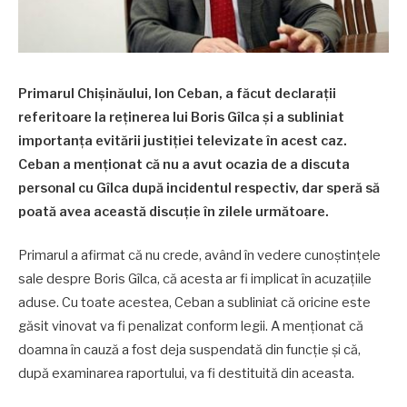
Primarul Chișinăului, Ion Ceban, a făcut declarații
referitoare la reținerea lui Boris Gîlca și a subliniat
importanța evitării justiției televizate în acest caz.
Ceban a menționat că nu a avut ocazia de a discuta
personal cu Gîlca după incidentul respectiv, dar speră să
poată avea această discuție în zilele următoare.
Primarul a afirmat că nu crede, având în vedere cunoștințele
sale despre Boris Gîlca, că acesta ar fi implicat în acuzațiile
aduse. Cu toate acestea, Ceban a subliniat că oricine este
găsit vinovat va fi penalizat conform legii. A menționat că
doamna în cauză a fost deja suspendată din funcție și că,
după examinarea raportului, va fi destituită din aceasta.