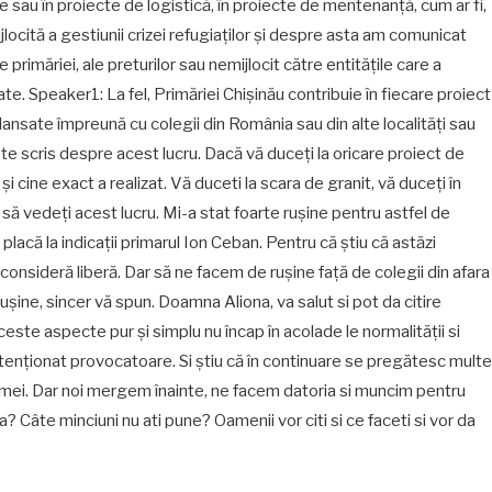
e sau în proiecte de logistică, în proiecte de mentenanță, cum ar fi,
jlocită a gestiunii crizei refugiaților și despre asta am comunicat
 primăriei, ale preturilor sau nemijlocit către entitățile care a
urate. Speaker1: La fel, Primăriei Chișinău contribuie în fiecare proiect
nsate împreună cu colegii din România sau din alte localități sau
este scris despre acest lucru. Dacă vă duceți la oricare proiect de
și cine exact a realizat. Vă duceti la scara de granit, vă duceți în
 o să vedeți acest lucru. Mi-a stat foarte rușine pentru astfel de
lacă la indicații primarul Ion Ceban. Pentru că știu că astăzi
 consideră liberă. Dar să ne facem de rușine față de colegii din afara
șine, sincer vă spun. Doamna Aliona, va salut si pot da citire
ceste aspecte pur și simplu nu încap în acolade le normalității si
intenționat provocatoare. Si știu că în continuare se pregătesc multe
r mei. Dar noi mergem înainte, ne facem datoria si muncim pentru
a? Câte minciuni nu ati pune? Oamenii vor citi si ce faceti si vor da