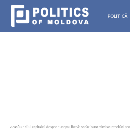
POLITICĂ
Acasă
»
Edilul capitalei, despre Europa Liberă: Astăzi sunt trimise întrebări p