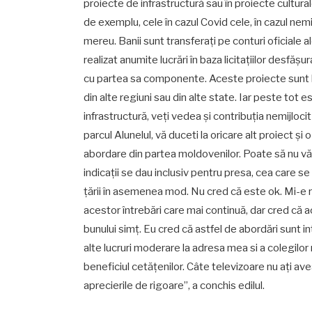
proiecte de infrastructură sau în proiecte cultural
de exemplu, cele în cazul Covid cele, în cazul nemi
mereu. Banii sunt transferați pe conturi oficiale ale
realizat anumite lucrări în baza licitațiilor desfăș
cu partea sa componente. Aceste proiecte sunt la
din alte regiuni sau din alte state. Iar peste tot 
infrastructură, veți vedea și contribuția nemijlocit 
parcul Alunelul, vă duceti la oricare alt proiect și
abordare din partea moldovenilor. Poate să nu vă p
indicații se dau inclusiv pentru presa, cea care se
țării în asemenea mod. Nu cred că este ok. Mi-e ru
acestor întrebări care mai continuă, dar cred că a
bunului simț. Eu cred că astfel de abordări sunt 
alte lucruri moderare la adresa mea si a colegilo
beneficiul cetățenilor. Câte televizoare nu ați ave
aprecierile de rigoare”, a conchis edilul.