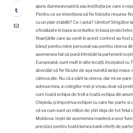
ajuns dumneavoastră sau instituția pe care o repre
Pentru ce se intenționa să fie folosite resurse f
cu un plan stabilit? Ce-i asta? Uimitor! Strigător l
oficializate în baza acordurilor, în baza proiectelo
finanțările care au venit în acest context au fost p
bănuț pentru mine personal sau pentru cineva din 
asemenea hal să pună întrebări la partenerii noștr
Europeană, sunt mult în alte locații, începând cu T
abordări să fie făcute de așa numită iarăși mas
câteva zile. Nu că a sărit la cineva, dar mi se p
adresa mea, a colegilor mei și vreau doar să pre
cum toată echipa de troli a toată echipa din anum
Chișinău și împotriva echipei cu care fac parte si
vă va cum sunt un milion de știri deja de tot felu
Moldova. Ieșiri de asemenea manieră a unor funcțio
precizez pentru toată lumea banii oferiți de parten