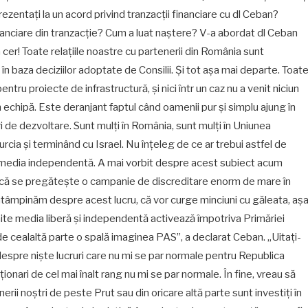
zentați la un acord privind tranzacții financiare cu dl Ceban?
inanciare din tranzacție? Cum a luat naștere? V-a abordat dl Ceban
a cer! Toate relațiile noastre cu partenerii din România sunt
r, în baza deciziilor adoptate de Consilii. Și tot așa mai departe. Toat
entru proiecte de infrastructură, și nici într un caz nu a venit niciun
echipă. Este deranjant faptul când oamenii pur și simplu ajung în
i de dezvoltare. Sunt mulți în România, sunt mulți în Uniunea
urcia și terminând cu Israel. Nu înțeleg de ce ar trebui astfel de
s-media independentă. A mai vorbit despre acest subiect acum
are că se pregătește o campanie de discreditare enorm de mare în
întâmpinăm despre acest lucru, că vor curge minciuni cu găleata, aș
ite media liberă și independentă activează împotriva Primăriei
 de cealaltă parte o spală imaginea PAS”, a declarat Ceban. „Uitați-
l despre niște lucruri care nu mi se par normale pentru Republica
nari de cel mai înalt rang nu mi se par normale. În fine, vreau să
erii noștri de peste Prut sau din oricare altă parte sunt investiți în