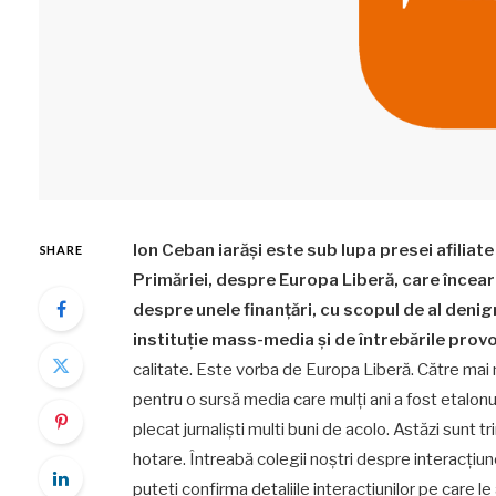
Ion Ceban iarăși este sub lupa presei afiliate 
SHARE
Primăriei, despre Europa Liberă, care încearc
despre unele finanțări, cu scopul de al deni
instituție mass-media și de întrebările prov
calitate. Este vorba de Europa Liberă. Către mai 
pentru o sursă media care mulți ani a fost etalon
plecat jurnaliști multi buni de acolo. Astăzi sunt 
hotare. Întreabă colegii noștri despre interacțiunea
puteți confirma detaliile interacțiunilor pe care 