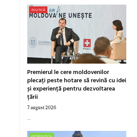
POLITICĂ
e
Premierul le cere moldovenilor
plecați peste hotare să revină cu idei
și experiență pentru dezvoltarea
a
țării
7 august 2026
…
GEOPOLITICA