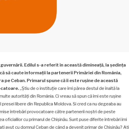
guvernării. Edilul s-a referit în această dimineață, la ședința
ă să caute informații la partenerii Primăriei din România,
gra pe Ceban. Primarul spune că îi este rușine de această
ocatoare.
„Știu de o instituție care îmi părea destul de înaltă la
multe autorități din România. Ci vreau să spun că îmi este rușine
ul presei libere din Republica Moldova. Si cred ca nu degeaba au
trimise întrebări provocatoare către partenerii noștri de peste
 oficialilor cu primarul de Chișinău. Sunt puse diferite întrebări îmi
le ați avut cu domnul Ceban de când a devenit primar de Chișinău? Ați