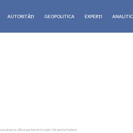
AUTORITĂȚI
GEOPOLITICA
EXPERȚI
ANALITI
rovocatoare către partenerii noștri de peste hotare