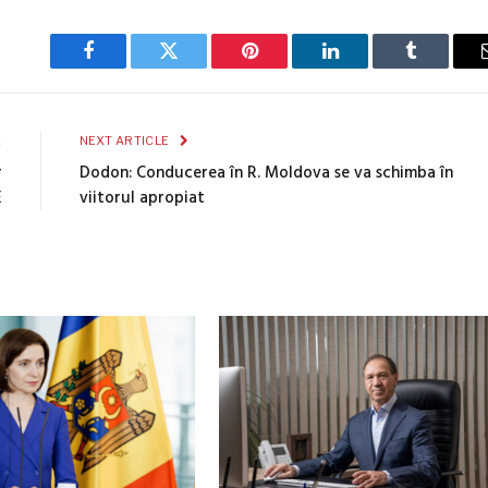
Facebook
Twitter
Pinterest
LinkedIn
Tumblr
E
NEXT ARTICLE
r
Dodon: Conducerea în R. Moldova se va schimba în
E
viitorul apropiat