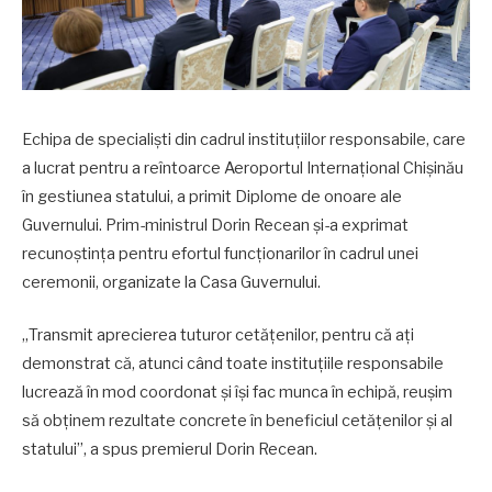
Echipa de specialiști din cadrul instituțiilor responsabile, care
a lucrat pentru a reîntoarce Aeroportul Internațional Chișinău
în gestiunea statului, a primit Diplome de onoare ale
Guvernului. Prim-ministrul Dorin Recean și-a exprimat
recunoștința pentru efortul funcționarilor în cadrul unei
ceremonii, organizate la Casa Guvernului.
„Transmit aprecierea tuturor cetățenilor, pentru că ați
demonstrat că, atunci când toate instituțiile responsabile
lucrează în mod coordonat și își fac munca în echipă, reușim
să obținem rezultate concrete în beneficiul cetățenilor și al
statului”, a spus premierul Dorin Recean.