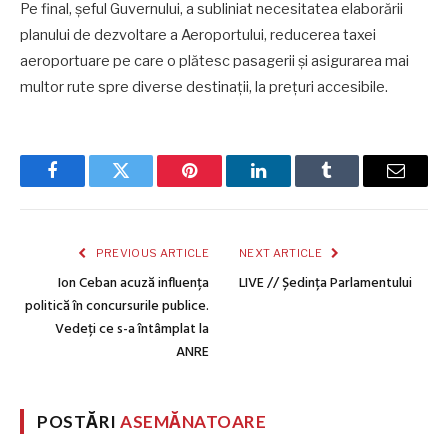
Pe final, șeful Guvernului, a subliniat necesitatea elaborării
planului de dezvoltare a Aeroportului, reducerea taxei
aeroportuare pe care o plătesc pasagerii și asigurarea mai
multor rute spre diverse destinații, la prețuri accesibile.
Facebook
Twitter
Pinterest
LinkedIn
Tumblr
Email
PREVIOUS ARTICLE
NEXT ARTICLE
Ion Ceban acuză influența
LIVE // Ședința Parlamentului
politică în concursurile publice.
Vedeți ce s-a întâmplat la
ANRE
POSTĂRI
ASEMĂNATOARE