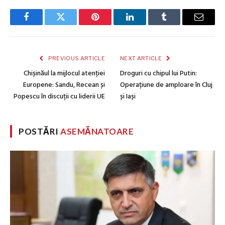
Facebook
Twitter
Pinterest
LinkedIn
Tumblr
Email
PREVIOUS ARTICLE
NEXT ARTICLE
Chișinăul la mijlocul atenției
Droguri cu chipul lui Putin:
Europene: Sandu, Recean și
Operațiune de amploare în Cluj
Popescu în discuții cu liderii UE
și Iași
POSTĂRI
ASEMĂNATOARE