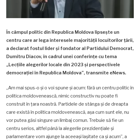
În câmpul politic din Republica Moldova lipsește un
centru care ar lega interesele majorității locuitorilor țării,
a declarat fostul lider și fondator al Partidului Democrat,
Dumitru Diacov, în cadrul unei conferințe cu tema
„Lecțiile alegerilor locale din 2023 și perspectivele
democrației în Republica Moldova”, transmite eNews.
„Am mai spus-o și o voi spune și acum: fără un centru politic în
politica moldovenească, nimic constructiv nu poate fi
construit în țara noastră. Partidele de stânga și de dreapta
care există în politica moldovenească, așa cum sunt ele, nu
vor putea găsi singure un limbaj comun. Trebuie să fie un
centru serios, altfel până la alegerile prezidențiale și
parlamentare vom ajunge la aceeași lașitate ca și acum”, a