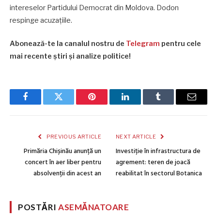
intereselor Partidului Democrat din Moldova. Dodon
respinge acuzațiile.
Abonează-te la canalul nostru de
Telegram
pentru cele
mai recente știri și analize politice!
Facebook
Twitter
Pinterest
LinkedIn
Tumblr
Email
PREVIOUS ARTICLE
NEXT ARTICLE
Primăria Chișinău anunță un
Investiție în infrastructura de
concert în aer liber pentru
agrement: teren de joacă
absolvenții din acest an
reabilitat în sectorul Botanica
POSTĂRI
ASEMĂNATOARE