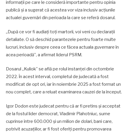
informații pe care le consideră importante pentru opinia
publică și a sugerat că acestea vor viza inclusiv acțiunile
actualei guvernări din perioada la care se referă dosarul.
„După ce vor fi audiați toți martorii, voi veni cu declarații
detaliate. O să deschid parantezele pentru foarte multe
lucruri, inclusiv despre ceea ce făcea actuala guvernare în
acea perioadă”, a afirmat liderul PSRM.
Dosarul „Kuliok” se află pe rolul instanței din octombrie
2022. În acest interval, completul de judecată a fost
modificat de opt ori, iar în noiembrie 2025 a fost format un
nou complet, care a reluat examinarea cauzei de la început.
Igor Dodon este judecat pentru că ar fi pretins și acceptat
de la fostul lider democrat, Vladimir Plahotniuc, sume
cuprinse între 600.000 și un milion de dolari, bani care,
potrivit acuzațiilor, ar fi fost oferiți pentru promovarea