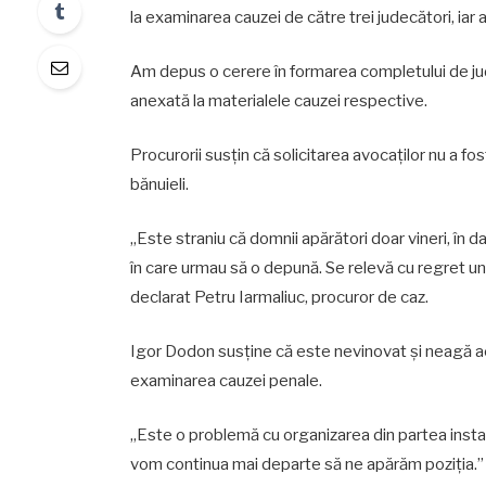
la examinarea cauzei de către trei judecători, iar 
Am depus o cerere în formarea completului de ju
anexată la materialele cauzei respective.
Procurorii susțin că solicitarea avocaților nu a f
bănuieli.
„Este straniu că domnii apărători doar vineri, în
în care urmau să o depună. Se relevă cu regret un
declarat Petru Iarmaliuc, procuror de caz.
Igor Dodon susține că este nevinovat și neagă ac
examinarea cauzei penale.
„Este o problemă cu organizarea din partea insta
vom continua mai departe să ne apărăm poziția.”