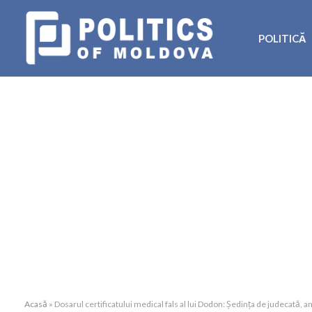
POLITICĂ
Acasă
»
Dosarul certificatului medical fals al lui Dodon: Ședința de judecată, 