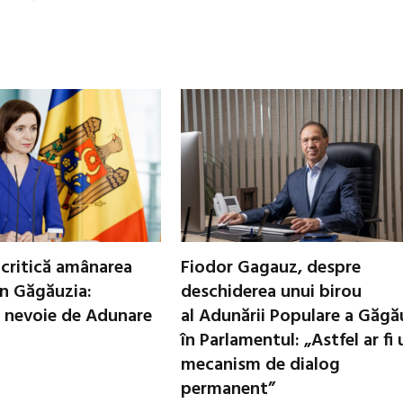
critică amânarea
Fiodor Gagauz, despre
in Găgăuzia:
deschiderea unui birou
 nevoie de Adunare
al Adunării Populare a Găgă
în Parlamentul: „Astfel ar fi 
mecanism de dialog
permanent”