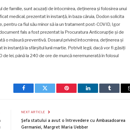
cul de familie, sunt acuzați de întocmirea, deținerea și folosirea unui
icat medical, prezentat în instanță, în baza căruia, Dodon solicita
, pentru ca fiul său minor să ia un tratament post-COVID, Igor
 document fals a fost prezentat la Procuratura Anticorupție și de
plicată o măsură preventivă. Dosarul privind întocmirea, deținerea și
n instanță la sfârșitul lunii martie. Potrivit legii, dacă vor fi găsiți
00 de lei, până la 240 de ore de muncă neremunerată în folosul
Facebook
Twitter
Pinterest
LinkedIn
Tumblr
E
NEXT ARTICLE
a
Șefa statului a avut o întrevedere cu Ambasadoarea
u
Germaniei, Margret Maria Uebber