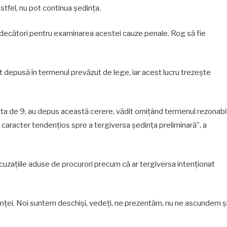
astfel, nu pot continua ședința.
decători pentru examinarea acestei cauze penale. Rog să fie
ost depusă în termenul prevăzut de lege, iar acest lucru trezește
 data de 9, au depus această cerere, vădit omițând termenul rezonabi
 caracter tendențios spre a tergiversa ședința preliminară”, a
uzațiile aduse de procurori precum că ar tergiversa intenționat
nței. Noi suntem deschiși, vedeți, ne prezentăm, nu ne ascundem ș