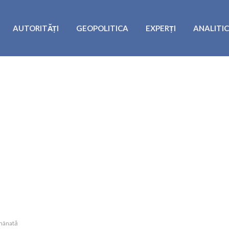
AUTORITĂȚI
GEOPOLITICA
EXPERȚI
ANALITI
amânată