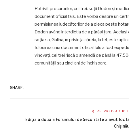
Potrivit procurorilor, cei trei: soții Dodon și medi
document oficial fals. Este vorba despre un certif
permisiunea judecătorilor de a pleca peste hotare
Dodon având interdicția de a părăsi țara. Același
soția sa, Galina, în privința căreia, la fel, este a
folosirea unui document oficial fals a fost expediat î
vinovați, cei trei riscă o amendă de până la 47.5
comunității sau cinci ani de închisoare.
SHARE.
PREVIOUS ARTICL
Ediția a doua a Forumului de Securitate a avut loc l
Chișină