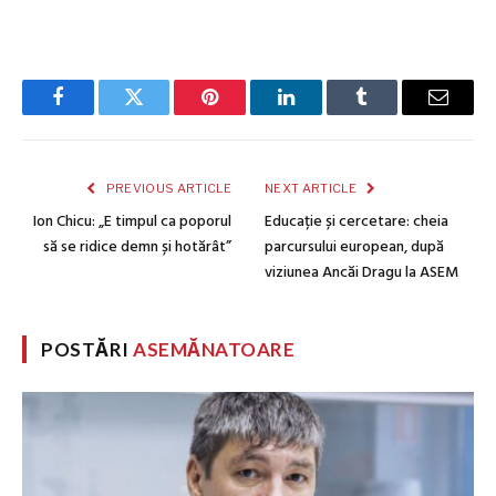
Facebook
Twitter
Pinterest
LinkedIn
Tumblr
Email
PREVIOUS ARTICLE
NEXT ARTICLE
Ion Chicu: „E timpul ca poporul
Educație și cercetare: cheia
să se ridice demn și hotărât”
parcursului european, după
viziunea Ancăi Dragu la ASEM
POSTĂRI
ASEMĂNATOARE