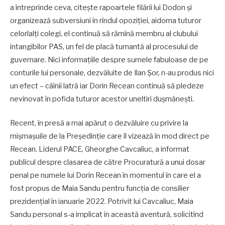
a întreprinde ceva, citește rapoartele filării lui Dodon și
organizează subversiuni în rîndul opoziției, aidoma tuturor
celorlalți colegi, el continuă să rămînă membru al clubului
intangibilor PAS, un fel de placă turnantă al procesului de
guvernare. Nici informațiile despre sumele fabuloase de pe
conturile lui personale, dezvăluite de Ilan Șor, n-au produs nici
un efect – câînii latră iar Dorin Recean continuă să pledeze
nevinovat în pofida tuturor acestor uneltiri dușmănești.
Recent, în presă a mai apărut o dezvăluire cu privire la
mișmașuile de la Președinție care îl vizează în mod direct pe
Recean. Liderul PACE, Gheorghe Cavcaliuc, a informat
publicul despre clasarea de către Procuratură a unui dosar
penal pe numele lui Dorin Recean în momentul în care el a
fost propus de Maia Sandu pentru funcția de consilier
prezidențial în ianuarie 2022. Potrivit lui Cavcaliuc, Maia
Sandu personal s-a implicat în această aventură, solicitînd