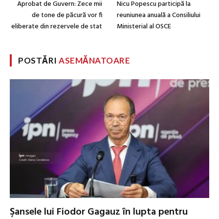
Aprobat de Guvern: Zece mii
Nicu Popescu participă la
de tone de păcură vor fi
reuniunea anuală a Consiliului
eliberate din rezervele de stat
Ministerial al OSCE
POSTĂRI
ASEMĂNATOARE
Şansele lui Fiodor Gagauz în lupta pentru