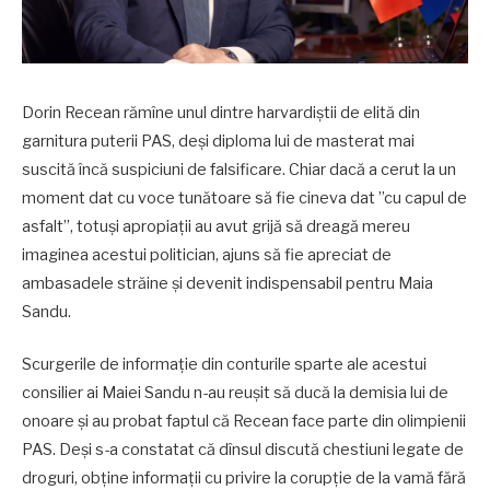
Dorin Recean rămîne unul dintre harvardiștii de elită din
garnitura puterii PAS, deși diploma lui de masterat mai
suscită încă suspiciuni de falsificare. Chiar dacă a cerut la un
moment dat cu voce tunătoare să fie cineva dat ”cu capul de
asfalt”, totuși apropiații au avut grijă să dreagă mereu
imaginea acestui politician, ajuns să fie apreciat de
ambasadele străine și devenit indispensabil pentru Maia
Sandu.
Scurgerile de informație din conturile sparte ale acestui
consilier ai Maiei Sandu n-au reușit să ducă la demisia lui de
onoare și au probat faptul că Recean face parte din olimpienii
PAS. Deși s-a constatat că dînsul discută chestiuni legate de
droguri, obține informații cu privire la corupție de la vamă fără