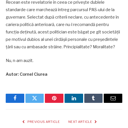
Recean este revelatorie în ceea ce privește dublele
standarde care marchează întreg parcursul PAS-ului de la
guvernare. Selectat după criterii neclare, cu antecedente în
cariera politică anterioară, care nu-l recomandă pentru
funcția deținută, acest politician este băgat pe gît societății
pe motivul dubios al uneî cîrdășii personale cu președintele
țării sau cu ambasade străine. Principialitate? Moralitate?
Nu, n-am auzit.
Autor: Cornel Ciurea
Facebook
Twitter
Pinterest
LinkedIn
Tumblr
Email
PREVIOUS ARTICLE
NEXT ARTICLE