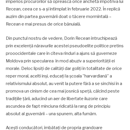
imperios procurorilor să oprească orice anchetă împotriva lui
Recean, ceea ce s-a și întîmplat în februarie 2022. În replică
auzim din partea guvernării doat o tăcere mormîntală –
Recean e mai presus de orice bănuială.
Din punctul nostru de vedere, Dorin Recean întruchipează
prin excelență năravurile acestei pseudoelite politice pretins
prooocidentale care în cîteva rînduri a ajuns să guverneze
Moldova prin specularea în mod abuziv a superiorității ei
morale. Deloc lipsiți de calități dar goliți în totalitate de orice
reper moral, acelti inși, educați la școala ”harvardiană” a
relativismului absolut, au venit la putere fără a se sinchisi în a
promova un cinism de cea mai josnică speță, călcînd peste
tradițiile țării, aducînd un aer de libertate iluzorie care
ascundea de fapt minciuna ridicată la rang de principiu
absolut al guvernării – una spunem, alta fumăm.
Acești conducători, îmbătați de propria grandoare