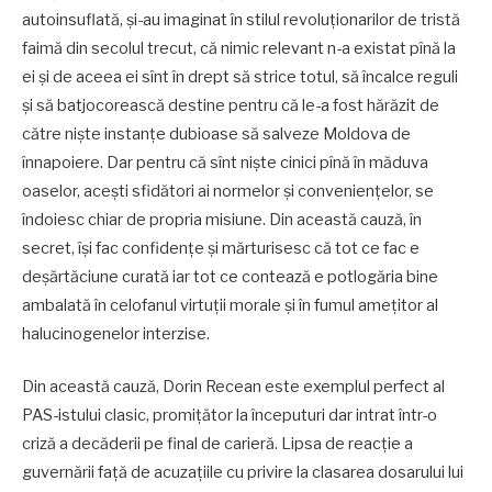
autoinsuflată, și-au imaginat în stilul revoluționarilor de tristă
faimă din secolul trecut, că nimic relevant n-a existat pînă la
ei și de aceea ei sînt în drept să strice totul, să încalce reguli
și să batjocorească destine pentru că le-a fost hărăzit de
către niște instanțe dubioase să salveze Moldova de
înnapoiere. Dar pentru că sînt niște cinici pînă în măduva
oaselor, acești sfidători ai normelor și conveniențelor, se
îndoiesc chiar de propria misiune. Din această cauză, în
secret, își fac confidențe și mărturisesc că tot ce fac e
deșărtăciune curată iar tot ce contează e potlogăria bine
ambalată în celofanul virtuții morale și în fumul amețitor al
halucinogenelor interzise.
Din această cauză, Dorin Recean este exemplul perfect al
PAS-istului clasic, promițător la începuturi dar intrat într-o
criză a decăderii pe final de carieră. Lipsa de reacție a
guvernării față de acuzațiile cu privire la clasarea dosarului lui