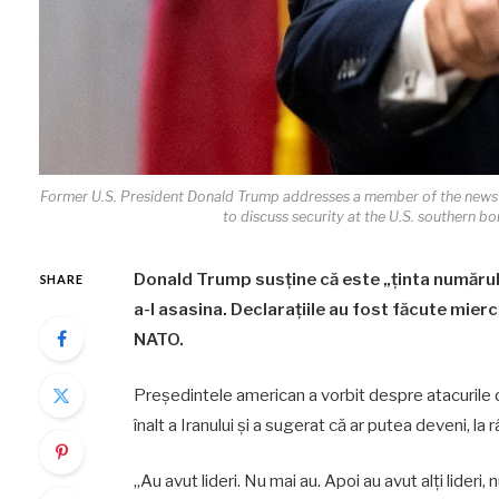
Former U.S. President Donald Trump addresses a member of the news m
to discuss security at the U.S. southern b
Donald Trump susține că este „ținta numărul u
SHARE
a-l asasina. Declarațiile au fost făcute miercu
NATO.
Președintele american a vorbit despre atacurile 
înalt a Iranului și a sugerat că ar putea deveni, la r
„Au avut lideri. Nu mai au. Apoi au avut alți lideri, n