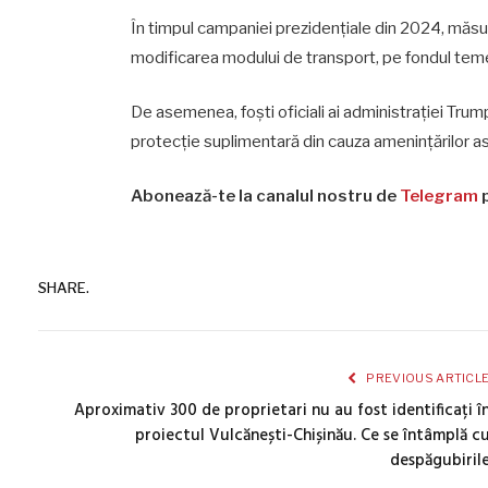
În timpul campaniei prezidențiale din 2024, măsuri
modificarea modului de transport, pe fondul temer
De asemenea, foști oficiali ai administrației Tr
protecție suplimentară din cauza amenințărilor asoc
Abonează-te la canalul nostru de
Telegram
p
SHARE.
PREVIOUS ARTICL
Aproximativ 300 de proprietari nu au fost identificați î
proiectul Vulcănești-Chișinău. Ce se întâmplă c
despăgubiril