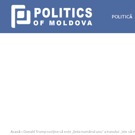
POLITICĂ
Acasă
»
Donald Trump susține că este „ținta numărul unu” a Iranului: „Vor să