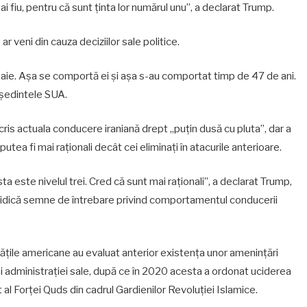
ai fiu, pentru că sunt ținta lor numărul unu”, a declarat Trump.
ar veni din cauza deciziilor sale politice.
oaie. Așa se comportă ei și așa s-au comportat timp de 47 de ani.
eședintele SUA.
is actuala conducere iraniană drept „puțin dusă cu pluta”, dar a
putea fi mai raționali decât cei eliminați în atacurile anterioare.
sta este nivelul trei. Cred că sunt mai raționali”, a declarat Trump,
i ridică semne de întrebare privind comportamentul conducerii
ritățile americane au evaluat anterior existența unor amenințări
li ai administrației sale, după ce în 2020 acesta a ordonat uciderea
l Forței Quds din cadrul Gardienilor Revoluției Islamice.