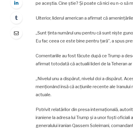
pe aceștia. Cine știe? Și poate că nici eu n-o să m
Ulterior, liderul american a afirmat că amenințările 
„Sunt ținta numărul unu pentru că sunt niște gun
Eu fac ceea ce este bine pentru țară”, a spus pr
Comentariile au fost făcute după ce Trump a descr
afirmat totodată că actualii lideri de la Teheran ar 
„Nivelul unu a dispărut, nivelul doi a dispărut. Ace
menționând însă că acțiunile recente ale Iranulu
actuale.
Potrivit relatărilor din presa internațională, auto
iraniene la adresa lui Trump și a unor foști oficia
generalului iranian Qassem Soleimani, comandant a