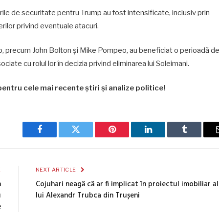
le de securitate pentru Trump au fost intensificate, inclusiv prin
ilor privind eventuale atacuri.
ump, precum John Bolton și Mike Pompeo, au beneficiat o perioadă d
iate cu rolul lor în decizia privind eliminarea lui Soleimani.
entru cele mai recente știri și analize politice!
Facebook
Twitter
Pinterest
LinkedIn
Tumblr
E
NEXT ARTICLE
n
Cojuhari neagă că ar fi implicat în proiectul imobiliar al
u
lui Alexandr Trubca din Trușeni
e