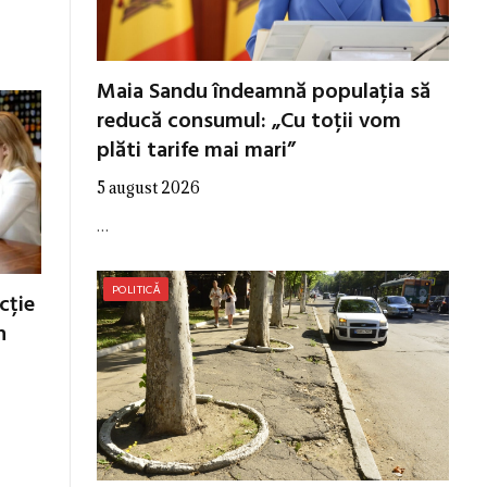
Maia Sandu îndeamnă populația să
reducă consumul: „Cu toții vom
plăti tarife mai mari”
5 august 2026
…
POLITICĂ
cție
n