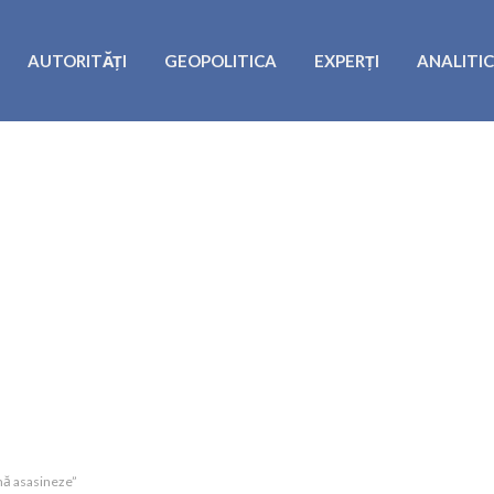
AUTORITĂȚI
GEOPOLITICA
EXPERȚI
ANALITI
 mă asasineze”