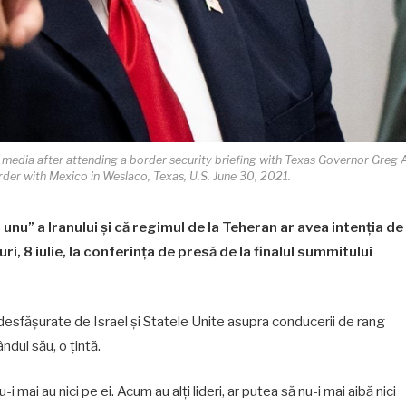
edia after attending a border security briefing with Texas Governor Greg
order with Mexico in Weslaco, Texas, U.S. June 30, 2021.
nu” a Iranului și că regimul de la Teheran ar avea intenția de
ri, 8 iulie, la conferința de presă de la finalul summitului
desfășurate de Israel și Statele Unite asupra conducerii de rang
ândul său, o țintă.
u-i mai au nici pe ei. Acum au alți lideri, ar putea să nu-i mai aibă nici