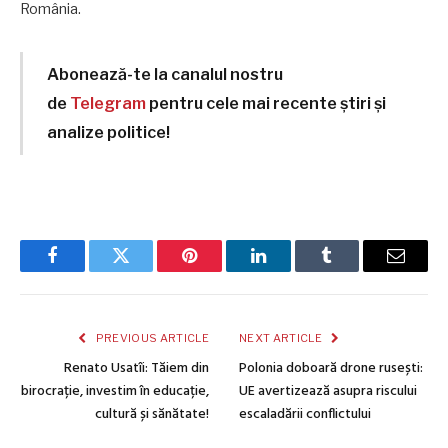
România.
Abonează-te la canalul nostru
de
Telegram
pentru cele mai recente știri și
analize politice!
Facebook
Twitter
Pinterest
LinkedIn
Tumblr
Email
PREVIOUS ARTICLE
NEXT ARTICLE
Renato Usatîi: Tăiem din
Polonia doboară drone rusești:
birocrație, investim în educație,
UE avertizează asupra riscului
cultură și sănătate!
escaladării conflictului