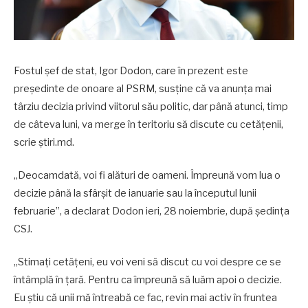
Fostul șef de stat, Igor Dodon, care în prezent este
președinte de onoare al PSRM, susține că va anunța mai
târziu decizia privind viitorul său politic, dar până atunci, timp
de câteva luni, va merge în teritoriu să discute cu cetățenii,
scrie știri.md.
„Deocamdată, voi fi alături de oameni. Împreună vom lua o
decizie până la sfârșit de ianuarie sau la începutul lunii
februarie”, a declarat Dodon ieri, 28 noiembrie, după ședința
CSJ.
„Stimați cetățeni, eu voi veni să discut cu voi despre ce se
întâmplă în țară. Pentru ca împreună să luăm apoi o decizie.
Eu știu că unii mă întreabă ce fac, revin mai activ în fruntea