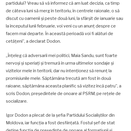
partidului? Vreau să vă informez că am luat decizia, ca timp
de câteva luni să merg în teritoriu, în centrele raionale, o să
discut cu oamenii și peste două luni, la sfârșit de ianuarie sau
la începutul lunii februarie, voi veni cu un anunț despre ce
facem mai departe. În această perioadă voi fi alături de
cetățeni”, a declarat Dodon.
„Înțeleg că adversarii mei politici, Maia Sandu, sunt foarte
nervoși și speriați și tremură în urma ultimelor sondaje și
vizitelor mele în teritorii, dar nu intenționez să renunț la
promisiunile mele. Săptămâna trecută am fost în două
raioane, săptămâna aceasta planific să vizitez încă patru”, a
scris Dodon, președintele de onoare al PSRM, pe rețele de
socializare.
Igor Dodon a plecat de la șefia Partidului Socialiștilor din
Moldova, iar funcția a fost desființată. Fostul șef de stat
deține funcția de președinte de onoare al formațiunii și