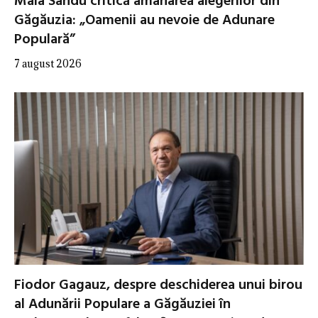
Maia Sandu critică amânarea alegerilor din
Găgăuzia: „Oamenii au nevoie de Adunare
Populară”
7 august 2026
Fiodor Gagauz, despre deschiderea unui birou
al Adunării Populare a Găgăuziei în