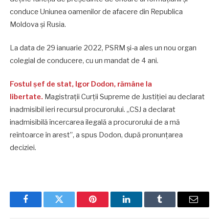
conduce Uniunea oamenilor de afacere din Republica
Moldova și Rusia.
La data de 29 ianuarie 2022, PSRM și-a ales un nou organ
colegial de conducere, cu un mandat de 4 ani.
Fostul șef de stat, Igor Dodon, rămâne la
libertate.
Magistrații Curții Supreme de Justiției au declarat
inadmisibil ieri recursul procurorului. „CSJ a declarat
inadmisibilă încercarea ilegală a procurorului de a mă
reîntoarce în arest”, a spus Dodon, după pronunțarea
deciziei.
Facebook
Twitter
Pinterest
LinkedIn
Tumblr
Email