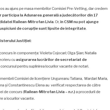
os au ajuns pe masa membrilor Comisiei Pre-Vetting, dar credem
r participa la Adunarea generală a judecătorilor din 17
didatei Railean-Mitrofan Livia
. Or,
în CSM nu pot ajunge
piciuni de corupție sunt lipsite de integritate
.
terului Justiției:
oncurs în componența: Violeta Cojocari; Olga Șian; Natalia
ecrieru cu
asigurarea lucrărilor de secretariat de
concursul pentru suplinirea locurilor vacante de notari.
 membrii Comisiei de licențiere Ungureanu Tatiana, Mardari Maria,
tina şi Constantinescu Elena au verificat respectarea de către
ei de concurs (
Railean-Mitrofan Livia – n.r.)
a procedurii de
e a locurilor vacante.