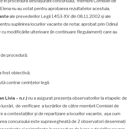
ate în procedura desfășurării concursului, membrii Comisiei de
 Elena nu au votat pentru aprobarea rezultatelor acestuia,
rante
ale prevederilor Legii 1453-XV din 08.11.2002 şi ale
ntru suplinirea locurilor vacante de notar, aprobat prin Odinul
9 cu modificările ulterioare (în continuare Regulament) care au
e de procedură;
 fost obiectivă;
tă contrar cerințelor legii.
 Livia – n.r.)
nu a asigurat prezența observatorilor la etapele: de
r cu lucrări, de verificare a lucrărilor de către membrii Comisiei de
e a contestațiilor și de repartizare a locurilor vacante, așa cum
area concursului este supravegheată de 2 observatori desemnaţi