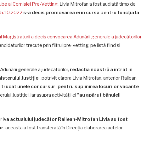
ube al Comisiei Pre-Vetting
, Livia Mitrofan a fost audiată timp de
 25.10.2022
s-a decis promovarea ei în cursa pentru funcția la
 al Magistraturii a decis convocarea Adunării generale a judecătorilo
idaturilor trecute prin filtrul pre-vetting, pe listă fiind și
Adunării generale a judecătorilor,
redacția noastră a intrat în
sterului Justiției
, potrivit cărora Livia Mitrofan, anterior Railean
fi trucat unele concursuri pentru suplinirea locurilor vacante
ului Justiției, iar asupra activității ei
”au apărut bănuieli
riva actualului judecător Railean-Mitrofan Livia au fost
or
, aceasta a fost transferată în Direcția elaborarea actelor