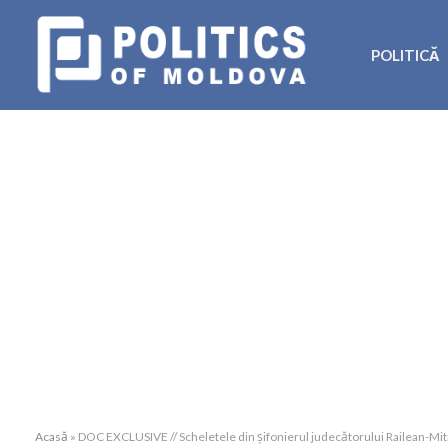
POLITICĂ
Acasă
»
DOC EXCLUSIVE // Scheletele din șifonierul judecătorului Railean-Mitro