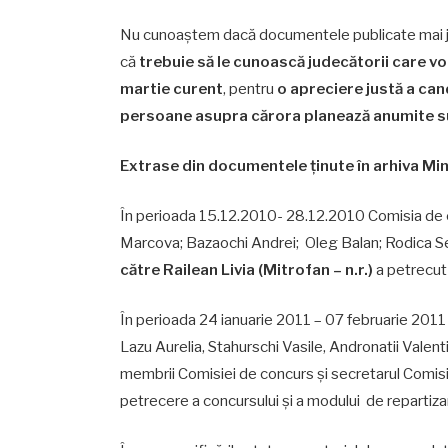
Nu cunoaștem dacă documentele publicate mai j
că
trebuie să le cunoască judecătorii care vo
martie curent
, pentru
o apreciere justă a can
persoane asupra cărora planează anumite sus
Extrase din documentele ținute în arhiva Minis
În perioada 15.12.2010- 28.12.2010 Comisia de c
Marcova; Bazaochi Andrei; Oleg Balan; Rodica S
către
Railean Livia (Mitrofan – n.r.)
a petrecut 
În perioada 24 ianuarie 2011 – 07 februarie 2011
Lazu Aurelia, Stahurschi Vasile, Andronatii Valen
membrii Comisiei de concurs și secretarul Comisi
petrecere a concursului şi a modului de repartizar