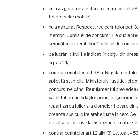
nu a asigurat respectarea cerințelor pct.28
telefoanelor mobile);
nu a asigurat Respectarea cerințelor pct,
membrii Comisiei de concurs”. Pe subiectel
semnăturile membrilor Comisiei de concurs 
pe lucrări cifrul l-a indicat în colţul din 
la pct.44;
contrar cerințelor pct.38 al Regulamentului
aplicată ștampila Ministerului justiției, ci
concurs, pe când Regulamentul prevedea expr
va distribui candidaților pixuri, foi şi ciorne
repartizarea foilor şi a ciornelor, fiecare di
dreapta sus cu cifre arabe luate în cerc. Se in
decât a celor puse la dispoziție de către se
contrar cerințelor art.12 alin (3) Legea 14