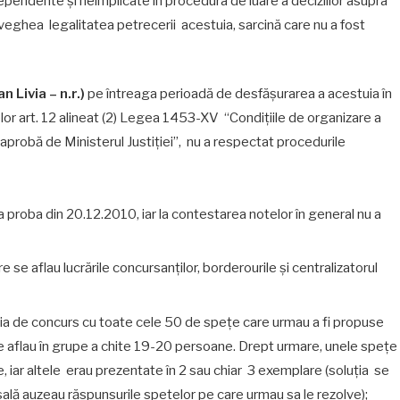
dependente şi neimplicate în procedura de luare a deciziilor asupra
veghea legalitatea petrecerii acestuia, sarcină care nu a fost
 Livia – n.r.)
pe întreaga perioadă de desfășurarea a acestuia în
elor art. 12 alineat (2) Legea 1453-XV “Condiţiile de organizare a
 aprobă de Ministerul Justiţiei”, nu a respectat procedurile
 la proba din 20.12.2010, iar la contestarea notelor în general nu a
are se aflau lucrările concursanților, borderourile și centralizatorul
sia de concurs cu toate cele 50 de spețe care urmau a fi propuse
e aflau în grupe a chite 19-20 persoane. Drept urmare, unele spețe
, iar altele erau prezentate în 2 sau chiar 3 exemplare (soluția se
 sală auzeau răspunsurile spețelor pe care urmau sa le rezolve);