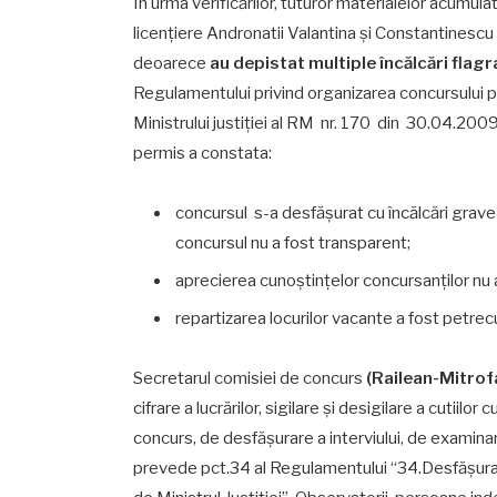
În urma verificărilor, tuturor materialelor acumul
licențiere Andronatii Valantina și Constantinescu
deoarece
au depistat multiple încălcări flag
Regulamentului privind organizarea concursului pe
Ministrului justiţiei al RM nr. 170 din 30.04.200
permis a constata:
concursul s-a desfășurat cu încălcări grav
concursul nu a fost transparent;
aprecierea cunoștințelor concursanților nu a
repartizarea locurilor vacante a fost petrecu
Secretarul comisiei de concurs
(Railean-Mitrofan
cifrare a lucrărilor, sigilare şi desigilare a cutiilo
concurs, de desfășurare a interviului, de examinar
prevede pct.34 al Regulamentului “34.Desfăşur