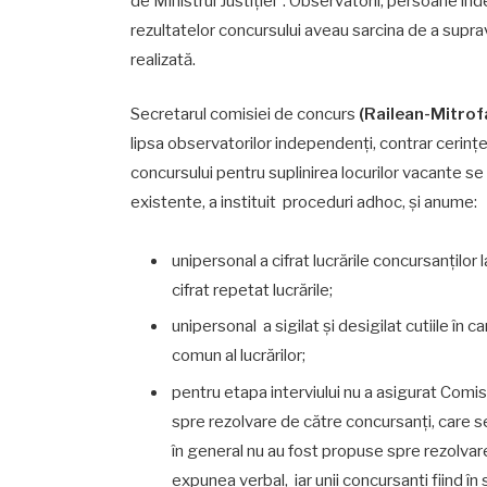
de Ministrul Justiţiei”. Observatorii, persoane in
rezultatelor concursului aveau sarcina de a supra
realizată.
Secretarul comisiei de concurs
(Railean-Mitrofan
lipsa observatorilor independenți, contrar cerinț
concursului pentru suplinirea locurilor vacante se
existente, a instituit proceduri adhoc, și anume:
unipersonal a cifrat lucrările concursanților
cifrat repetat lucrările;
unipersonal a sigilat și desigilat cutiile în c
comun al lucrărilor;
pentru etapa interviului nu a asigurat Comi
spre rezolvare de către concursanți, care s
în general nu au fost propuse spre rezolvare
expunea verbal, iar unii concursanți fiind în