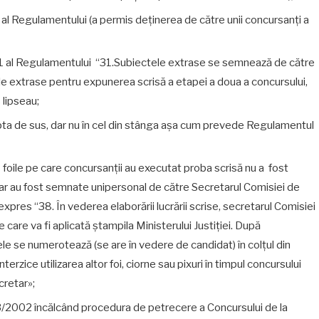
 al Regulamentului (a permis deținerea de către unii concursanți a
 31 al Regulamentului “31.Subiectele extrase se semnează de către
e extrase pentru expunerea scrisă a etapei a doua a concursului,
lipseau;
dreapta de sus, dar nu în cel din stânga aşa cum prevede Regulamentul
 foile pe care concursanții au executat proba scrisă nu a fost
 doar au fost semnate unipersonal de către Secretarul Comisiei de
es “38. În vederea elaborării lucrării scrise, secretarul Comisiei
 pe care va fi aplicată ștampila Ministerului Justiţiei. După
n ele se numerotează (se are în vedere de candidat) în colţul din
terzice utilizarea altor foi, ciorne sau pixuri în timpul concursului
cretar»;
53/2002 încălcând procedura de petrecere a Concursului de la