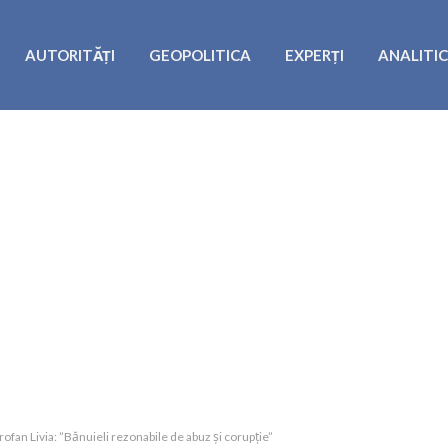
AUTORITĂȚI
GEOPOLITICA
EXPERȚI
ANALITI
fan Livia: ”Bănuieli rezonabile de abuz și corupție”