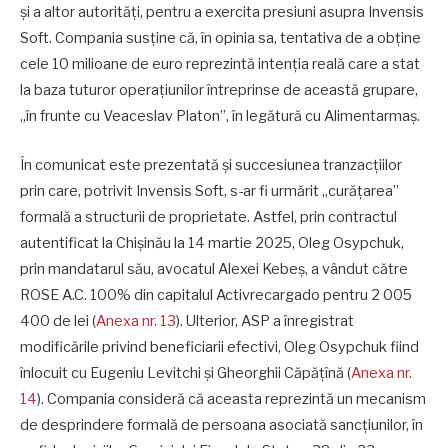
și a altor autorități, pentru a exercita presiuni asupra Invensis
Soft. Compania susține că, în opinia sa, tentativa de a obține
cele 10 milioane de euro reprezintă intenția reală care a stat
la baza tuturor operațiunilor întreprinse de această grupare,
„în frunte cu Veaceslav Platon”, în legătură cu Alimentarmaș.
În comunicat este prezentată și succesiunea tranzacțiilor
prin care, potrivit Invensis Soft, s-ar fi urmărit „curățarea”
formală a structurii de proprietate. Astfel, prin contractul
autentificat la Chișinău la 14 martie 2025, Oleg Osypchuk,
prin mandatarul său, avocatul Alexei Kebeș, a vândut către
ROSE A.C. 100% din capitalul Activrecargado pentru 2 005
400 de lei (
Anexa nr. 13
). Ulterior, ASP a înregistrat
modificările privind beneficiarii efectivi, Oleg Osypchuk fiind
înlocuit cu Eugeniu Levitchi și Gheorghii Căpățînă (
Anexa nr.
14
). Compania consideră că aceasta reprezintă un mecanism
de desprindere formală de persoana asociată sancțiunilor, în