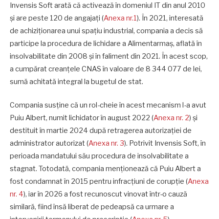
Invensis Soft arată că activează în domeniul IT din anul 2010
și are peste 120 de angajați (
Anexa nr.1
). În 2021, interesată
de achiziționarea unui spațiu industrial, compania a decis să
participe la procedura de lichidare a Alimentarmaș, aflată în
insolvabilitate din 2008 și în faliment din 2021. În acest scop,
a cumpărat creanțele CNAS în valoare de 8 344 077 de lei,
sumă achitată integral la bugetul de stat.
Compania susține că un rol-cheie în acest mecanism l-a avut
Puiu Albert, numit lichidator în august 2022 (
Anexa nr. 2
) și
destituit în martie 2024 după retragerea autorizației de
administrator autorizat (
Anexa nr. 3
). Potrivit Invensis Soft, în
perioada mandatului său procedura de insolvabilitate a
stagnat. Totodată, compania menționează că Puiu Albert a
fost condamnat în 2015 pentru infracțiuni de corupție (
Anexa
nr. 4
), iar în 2026 a fost recunoscut vinovat într-o cauză
similară, fiind însă liberat de pedeapsă ca urmare a