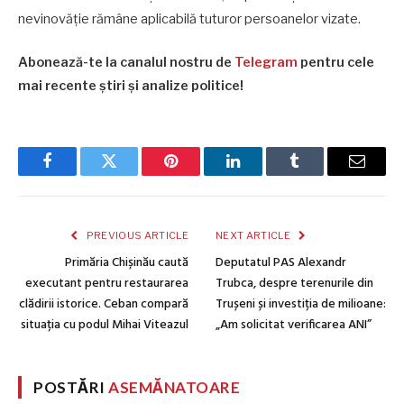
nevinovăție rămâne aplicabilă tuturor persoanelor vizate.
Abonează-te la canalul nostru de
Telegram
pentru cele
mai recente știri și analize politice!
Facebook
Twitter
Pinterest
LinkedIn
Tumblr
Email
PREVIOUS ARTICLE
NEXT ARTICLE
Primăria Chișinău caută
Deputatul PAS Alexandr
executant pentru restaurarea
Trubca, despre terenurile din
clădirii istorice. Ceban compară
Trușeni și investiția de milioane:
situația cu podul Mihai Viteazul
„Am solicitat verificarea ANI”
POSTĂRI
ASEMĂNATOARE