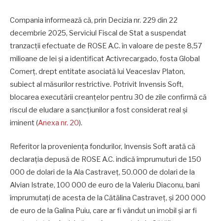
Compania informează că, prin Decizia nr. 229 din 22
decembrie 2025, Serviciul Fiscal de Stat a suspendat
tranzacții efectuate de ROSE A.C. în valoare de peste 8,57
milioane de lei și a identificat Activrecargado, fosta Global
Comerț, drept entitate asociată lui Veaceslav Platon,
subiect al măsurilor restrictive. Potrivit Invensis Soft,
blocarea executării creanțelor pentru 30 de zile confirmă că
riscul de eludare a sancțiunilor a fost considerat real și
iminent (
Anexa nr. 20
).
Referitor la proveniența fondurilor, Invensis Soft arată că
declarația depusă de ROSE A.C. indică împrumuturi de 150
000 de dolari de la Ala Castraveț, 50.000 de dolari de la
Alvian Istrate, 100 000 de euro de la Valeriu Diaconu, bani
împrumutați de acesta de la Cătălina Castraveț, și 200 000
de euro de la Galina Puiu, care ar fi vândut un imobil și ar fi