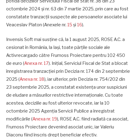
pofida deciziilor Serviciului Fiscal de Stat nr. 38 din 23
octombrie 2024 și nr. 63 din 7 martie 2025, prin care au fost
constatate tranzacții suspecte ale persoanelor asociate lui
Veaceslav Platon (Anexele nr.
15
și
16
).
Invensis Soft mai susține că, la 1 august 2025, ROSE A.C. a
cesionat în România, la Iași, toate părțile sociale ale
Activrecargado către Frumoss Proiectare pentru 102 450
de euro (
Anexa nr. 17
). Inițial, Serviciul Fiscal de Stat a blocat
înregistrarea tranzacției prin Decizia nr. 174 din 2 septembrie
2025 (
Anexa nr. 18
), iar ulterior, prin Decizia nr. 754/202 din
23 septembrie 2025, a constatat existența unor suspiciuni
de eludare a măsurilor restrictive internaționale. Cu toate
acestea, deciziile au fost ulterior revocate, iar la 10
octombrie 2025 Agenția Servicii Publice a înregistrat
modificările (
Anexa nr. 19
), ROSE A.C. fiind radiată ca asociat,
Frumoss Proiectare devenind asociat unic, iar Valeriu
Diaconu fiind înscris drept beneficiar efectiv.