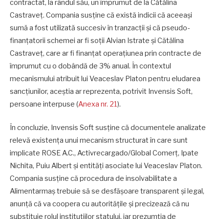
contractat, la rândul său, un împrumut de la Cătălina
Castraveț. Compania susține că există indicii că aceeași
sumă a fost utilizată succesiv în tranzacții și că pseudo-
finanțatorii schemei ar fi soții Alvian Istrate și Cătălina
Castraveț, care ar fi finanțat operațiunea prin contracte de
împrumut cu o dobândă de 3% anual. În contextul
mecanismului atribuit lui Veaceslav Platon pentru eludarea
sancțiunilor, aceștia ar reprezenta, potrivit Invensis Soft,
persoane interpuse (
Anexa nr. 21
).
În concluzie, Invensis Soft susține că documentele analizate
relevă existența unui mecanism structurat în care sunt
implicate ROSE A.C., Activrecargado/Global Comerț, Ipate
Nichita, Puiu Albert și entități asociate lui Veaceslav Platon.
Compania susține că procedura de insolvabilitate a
Alimentarmaș trebuie să se desfășoare transparent și legal,
anunță că va coopera cu autoritățile și precizează că nu
substituie rolul instituțiilor statului, iar prezumția de