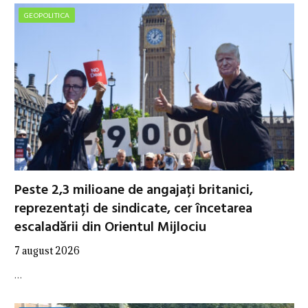
GEOPOLITICA
Peste 2,3 milioane de angajați britanici,
reprezentați de sindicate, cer încetarea
escaladării din Orientul Mijlociu
7 august 2026
…