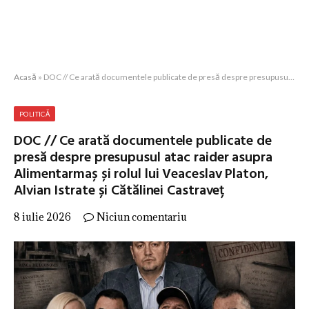
Acasă
»
DOC // Ce arată documentele publicate de presă despre presupusul atac raider asupra Alimentarmaș și rolul lui Veaceslav Platon, Alvian Istrate și Cătălinei Castraveț
POLITICĂ
DOC // Ce arată documentele publicate de
presă despre presupusul atac raider asupra
Alimentarmaș și rolul lui Veaceslav Platon,
Alvian Istrate și Cătălinei Castraveț
8 iulie 2026
Niciun comentariu