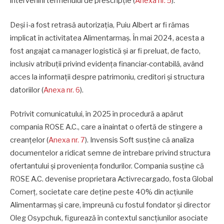
intervenirii termenului de prescripție (
Anexa nr. 5
).
Deși i-a fost retrasă autorizația, Puiu Albert ar fi rămas
implicat în activitatea Alimentarmaș. În mai 2024, acesta a
fost angajat ca manager logistică și ar fi preluat, de facto,
inclusiv atribuții privind evidența financiar-contabilă, având
acces la informații despre patrimoniu, creditori și structura
datoriilor (
Anexa nr. 6
).
Potrivit comunicatului, în 2025 în procedură a apărut
compania ROSE A.C., care a înaintat o ofertă de stingere a
creanțelor (
Anexa nr. 7
). Invensis Soft susține că analiza
documentelor a ridicat semne de întrebare privind structura
ofertantului și proveniența fondurilor. Compania susține că
ROSE A.C. devenise proprietara Activrecargado, fosta Global
Comerț, societate care deține peste 40% din acțiunile
Alimentarmaș și care, împreună cu fostul fondator și director
Oleg Osypchuk, figurează în contextul sancțiunilor asociate