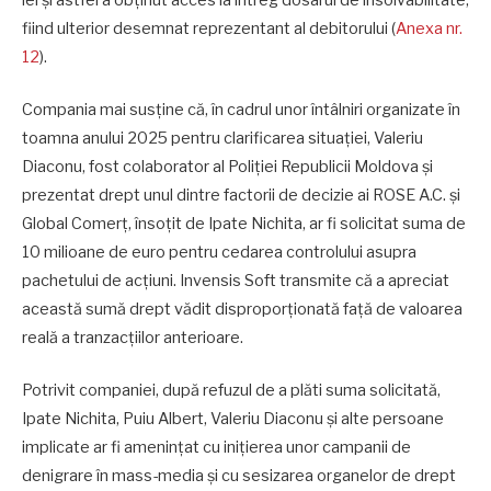
lei și astfel a obținut acces la întreg dosarul de insolvabilitate,
fiind ulterior desemnat reprezentant al debitorului (
Anexa nr.
12
).
Compania mai susține că, în cadrul unor întâlniri organizate în
toamna anului 2025 pentru clarificarea situației, Valeriu
Diaconu, fost colaborator al Poliției Republicii Moldova și
prezentat drept unul dintre factorii de decizie ai ROSE A.C. și
Global Comerț, însoțit de Ipate Nichita, ar fi solicitat suma de
10 milioane de euro pentru cedarea controlului asupra
pachetului de acțiuni. Invensis Soft transmite că a apreciat
această sumă drept vădit disproporționată față de valoarea
reală a tranzacțiilor anterioare.
Potrivit companiei, după refuzul de a plăti suma solicitată,
Ipate Nichita, Puiu Albert, Valeriu Diaconu și alte persoane
implicate ar fi amenințat cu inițierea unor campanii de
denigrare în mass-media și cu sesizarea organelor de drept