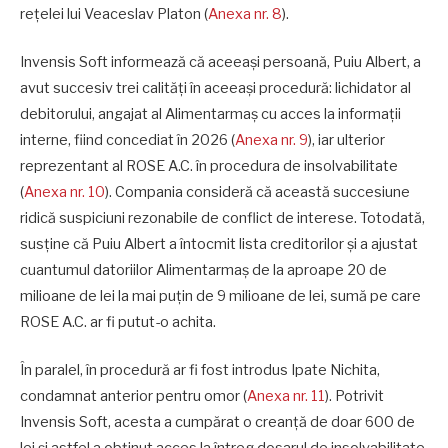
rețelei lui Veaceslav Platon (
Anexa nr. 8
).
Invensis Soft informează că aceeași persoană, Puiu Albert, a
avut succesiv trei calități în aceeași procedură: lichidator al
debitorului, angajat al Alimentarmaș cu acces la informații
interne, fiind concediat în 2026 (
Anexa nr. 9
), iar ulterior
reprezentant al ROSE A.C. în procedura de insolvabilitate
(
Anexa nr. 10
). Compania consideră că această succesiune
ridică suspiciuni rezonabile de conflict de interese. Totodată,
susține că Puiu Albert a întocmit lista creditorilor și a ajustat
cuantumul datoriilor Alimentarmaș de la aproape 20 de
milioane de lei la mai puțin de 9 milioane de lei, sumă pe care
ROSE A.C. ar fi putut-o achita.
În paralel, în procedură ar fi fost introdus Ipate Nichita,
condamnat anterior pentru omor (
Anexa nr. 11
). Potrivit
Invensis Soft, acesta a cumpărat o creanță de doar 600 de