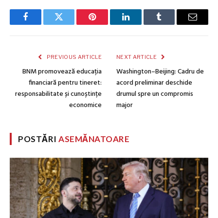
Facebook
Twitter
Pinterest
LinkedIn
Tumblr
Email
PREVIOUS ARTICLE
NEXT ARTICLE
BNM promovează educația
Washington–Beijing: Cadru de
financiară pentru tineret:
acord preliminar deschide
responsabilitate și cunoștințe
drumul spre un compromis
economice
major
POSTĂRI
ASEMĂNATOARE