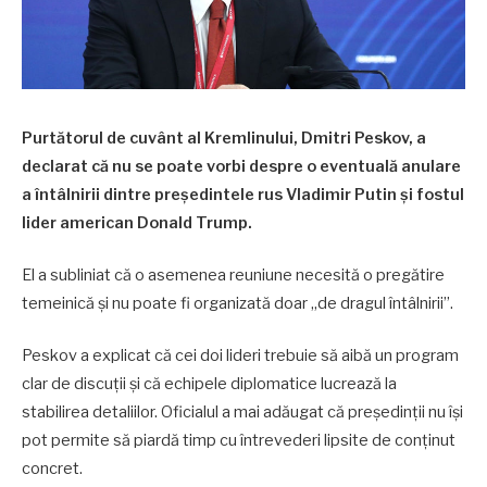
Purtătorul de cuvânt al Kremlinului, Dmitri Peskov, a
declarat că nu se poate vorbi despre o eventuală anulare
a întâlnirii dintre președintele rus Vladimir Putin și fostul
lider american Donald Trump.
El a subliniat că o asemenea reuniune necesită o pregătire
temeinică și nu poate fi organizată doar „de dragul întâlnirii”.
Peskov a explicat că cei doi lideri trebuie să aibă un program
clar de discuții și că echipele diplomatice lucrează la
stabilirea detaliilor. Oficialul a mai adăugat că președinții nu își
pot permite să piardă timp cu întrevederi lipsite de conținut
concret.