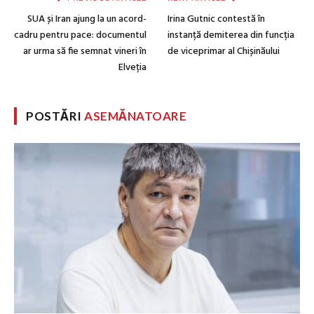
SUA și Iran ajung la un acord-
Irina Gutnic contestă în
cadru pentru pace: documentul
instanță demiterea din funcția
ar urma să fie semnat vineri în
de viceprimar al Chișinăului
Elveția
POSTĂRI
ASEMĂNATOARE