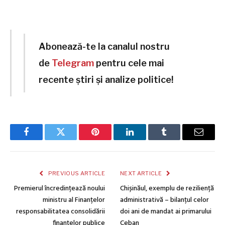
Abonează-te la canalul nostru
de
Telegram
pentru cele mai
recente știri și analize politice!
Facebook
Twitter
Pinterest
LinkedIn
Tumblr
Email
PREVIOUS ARTICLE
NEXT ARTICLE
Premierul încredințează noului
Chișinăul, exemplu de reziliență
ministru al Finanțelor
administrativă – bilanțul celor
responsabilitatea consolidării
doi ani de mandat ai primarului
finanțelor publice
Ceban