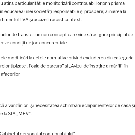
 atins particularitățile monitorizării contribuabililor prin prisma
n educarea unei societăți responsabile și prospere; alinierea la
artimentul TVA și accize în acest context.
rețurilor de transfer, un nou concept care vine să asigure principiul de
eeze condiții de joc concurențiale.
mele modificări la actele normative privind excluderea din categoria
r tipizate „Foaia de parcurs” și „Avizul de însoțire a mărfii”, în
afacerilor.
ă a vânzărilor” și necesitatea schimbării echipamentelor de casă și
te la SIA „MEV”;
 „Cabinetul personal al contribuabilului”.