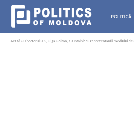
POLITICĂ
Acasă
»
Directorul SFS, Olga Golban, s-a întâlnit cu reprezentanții mediului de