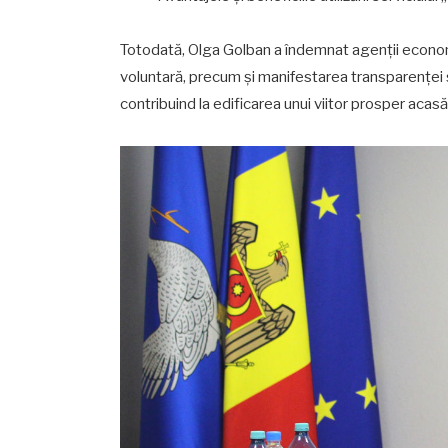
Totodată, Olga Golban a îndemnat agenții econom
voluntară, precum și manifestarea transparenței ș
contribuind la edificarea unui viitor prosper acas