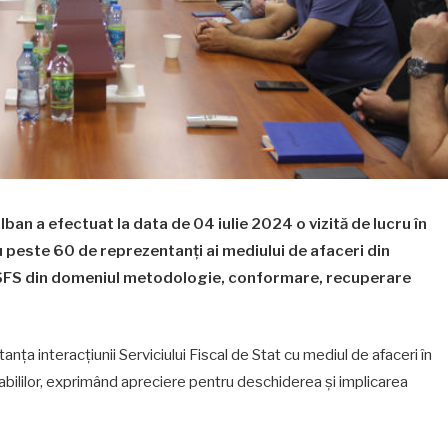
lban a efectuat la data de 04 iulie 2024 o vizită de lucru în
u peste 60 de reprezentanți ai mediului de afaceri din
rul SFS din domeniul metodologie, conformare, recuperare
anța interacțiunii Serviciului Fiscal de Stat cu mediul de afaceri în
bililor, exprimând apreciere pentru deschiderea și implicarea