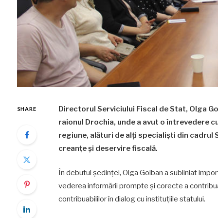
Directorul Serviciului Fiscal de Stat, Olga Go
SHARE
raionul Drochia, unde a avut o întrevedere c
regiune, alături de alți specialiști din cad
creanțe și deservire fiscală.
În debutul ședinței, Olga Golban a subliniat import
vederea informării prompte și corecte a contribua
contribuabililor în dialog cu instituțiile statului.