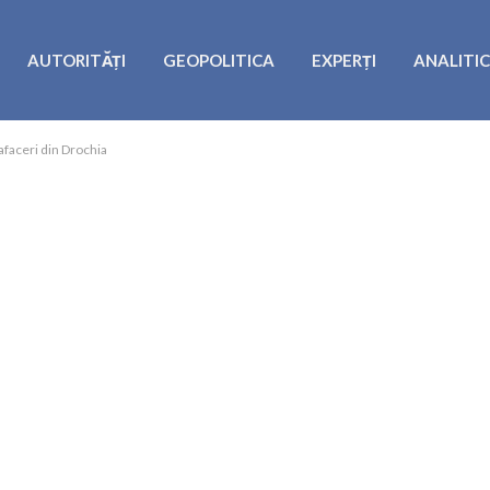
AUTORITĂȚI
GEOPOLITICA
EXPERȚI
ANALITI
 afaceri din Drochia