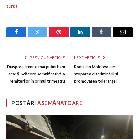
sursa
Facebook
Twitter
Pinterest
LinkedIn
Tumblr
Email
PREVIOUS ARTICLE
NEXT ARTICLE
Diaspora trimite mai puțini bani
Romii din Moldova cer
acasă: Scădere semnificativă a
stoparea discriminării și
remiterilor în primul trimestru
promovarea toleranței
POSTĂRI
ASEMĂNATOARE