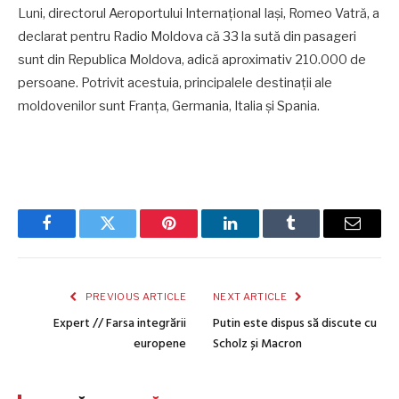
Luni, directorul Aeroportului Internațional Iași, Romeo Vatră, a
declarat pentru Radio Moldova că 33 la sută din pasageri
sunt din Republica Moldova, adică aproximativ 210.000 de
persoane. Potrivit acestuia, principalele destinații ale
moldovenilor sunt Franța, Germania, Italia și Spania.
Facebook
Twitter
Pinterest
LinkedIn
Tumblr
Email
PREVIOUS ARTICLE
NEXT ARTICLE
Expert // Farsa integrării
Putin este dispus să discute cu
europene
Scholz și Macron