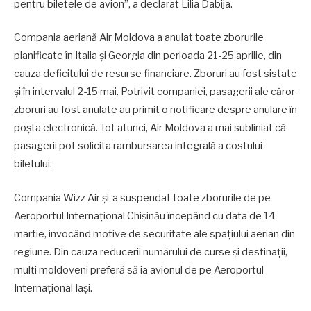
pentru biletele de avion”, a declarat Lilia Dabija.
Compania aeriană Air Moldova a anulat toate zborurile
planificate în Italia și Georgia din perioada 21-25 aprilie, din
cauza deficitului de resurse financiare. Zboruri au fost sistate
și în intervalul 2-15 mai. Potrivit companiei, pasagerii ale căror
zboruri au fost anulate au primit o notificare despre anulare în
poșta electronică. Tot atunci, Air Moldova a mai subliniat că
pasagerii pot solicita rambursarea integrală a costului
biletului.
Compania Wizz Air și-a suspendat toate zborurile de pe
Aeroportul Internațional Chișinău începând cu data de 14
martie, invocând motive de securitate ale spațiului aerian din
regiune. Din cauza reducerii numărului de curse și destinații,
mulți moldoveni preferă să ia avionul de pe Aeroportul
Internațional Iași.