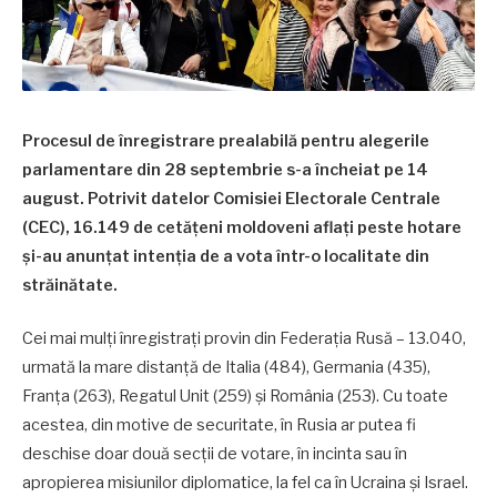
Procesul de înregistrare prealabilă pentru alegerile
parlamentare din 28 septembrie s-a încheiat pe 14
august. Potrivit datelor Comisiei Electorale Centrale
(CEC), 16.149 de cetățeni moldoveni aflați peste hotare
și-au anunțat intenția de a vota într-o localitate din
străinătate.
Cei mai mulți înregistrați provin din Federația Rusă – 13.040,
urmată la mare distanță de Italia (484), Germania (435),
Franța (263), Regatul Unit (259) și România (253). Cu toate
acestea, din motive de securitate, în Rusia ar putea fi
deschise doar două secții de votare, în incinta sau în
apropierea misiunilor diplomatice, la fel ca în Ucraina și Israel.