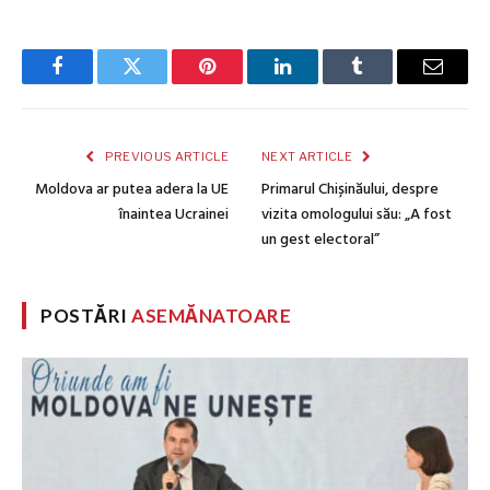
Facebook
Twitter
Pinterest
LinkedIn
Tumblr
Email
PREVIOUS ARTICLE
NEXT ARTICLE
Moldova ar putea adera la UE
Primarul Chișinăului, despre
înaintea Ucrainei
vizita omologului său: „A fost
un gest electoral”
POSTĂRI
ASEMĂNATOARE