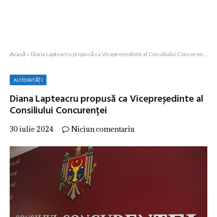
Acasă
»
Diana Lapteacru propusă ca Vicepreședinte al Consiliului Concurenței
AUTORITĂȚI
Diana Lapteacru propusă ca Vicepreședinte al
Consiliului Concurenței
30 iulie 2024
Niciun comentariu