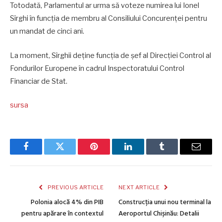
Totodată, Parlamentul ar urma să voteze numirea lui Ionel
Sîrghi în funcția de membru al Consiliului Concurenței pentru
un mandat de cinci ani.
La moment, Sîrghii deține funcția de șef al Direcției Control al
Fondurilor Europene în cadrul Inspectoratului Control
Financiar de Stat.
sursa
Facebook
Twitter
Pinterest
LinkedIn
Tumblr
Email
PREVIOUS ARTICLE
NEXT ARTICLE
Polonia alocă 4% din PIB
Construcția unui nou terminal la
pentru apărare în contextul
Aeroportul Chișinău: Detalii