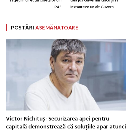
săgeți în direcția colegilor din
dea jos Guvernul Chicu și să
PAS
instaureze un alt Guvern
POSTĂRI
ASEMĂNATOARE
Victor Nichituș: Securizarea apei pentru
capitală demonstrează că soluțiile apar atunci