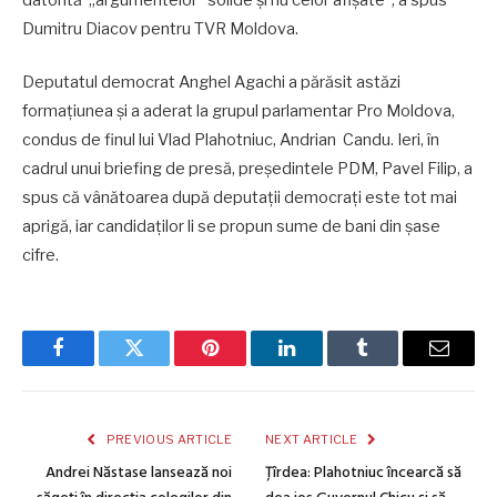
Dumitru Diacov pentru TVR Moldova.
Deputatul democrat Anghel Agachi a părăsit astăzi
formațiunea și a aderat la grupul parlamentar Pro Moldova,
condus de finul lui Vlad Plahotniuc, Andrian Candu. Ieri, în
cadrul unui briefing de presă, președintele PDM, Pavel Filip, a
spus că vânătoarea după deputații democrați este tot mai
aprigă, iar candidaților li se propun sume de bani din șase
cifre.
Facebook
Twitter
Pinterest
LinkedIn
Tumblr
Email
PREVIOUS ARTICLE
NEXT ARTICLE
Andrei Năstase lansează noi
Țîrdea: Plahotniuc încearcă să