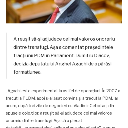
A reușit să-şi adjudece cel mai valoros onorariu
dintre transfugi. Așa a comentat președintele
fracțiunii PDM în Parlament, Dumitru Diacov,
decizia deputatului Anghel Agachi de a părăsi
formațiunea.
„Agachi este experimentat la astfel de operațiuni. În 2007 a
trecut la PLDM, apoi s-a lăsat convins şi a trecut la PDM, iar
acum, după trei zile de negocieri cu Vladimir Cebotari, din
spusele colegilor, a reușit să-şi adjudece cel mai valoros
onorariu dintre transfugi. Așa că a plecat
datorită „argumentelor” solide şi nu celor afișate”, a spus